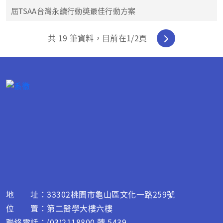
屆TSAA台灣永續行動奬最佳行動方案
共
19
筆資料，目前在
1
/2頁
地 址：33302桃園市龜山區文化一路259號
位 置：第二醫學大樓六樓
聯絡電話：(03)2118800 轉 5439