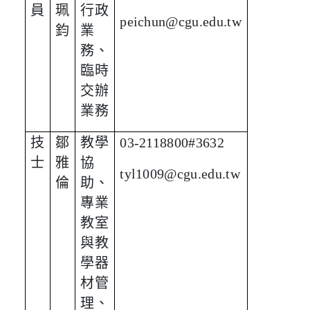
員
珮
行政
peichun@cgu.edu.tw
鈞
業
務、
臨時
交辦
業務
技
鄒
教學
03-2118800#3632
士
雅
協
tyl1009@cgu.edu.tw
倫
助、
專業
教室
與教
學器
材管
理、