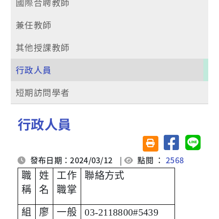
國際合聘教師
兼任教師
其他授課教師
行政人員
短期訪問學者
行政人員
分享至臉書
分享至 
友善列印(另開視窗)
發布日期：2024/03/12
|
點閱 ：
2568
職
姓
工作
聯絡方式
稱
名
職掌
組
廖
一般
03-2118800#5439