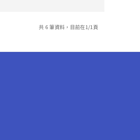
共
6
筆資料，目前在
1
/1頁