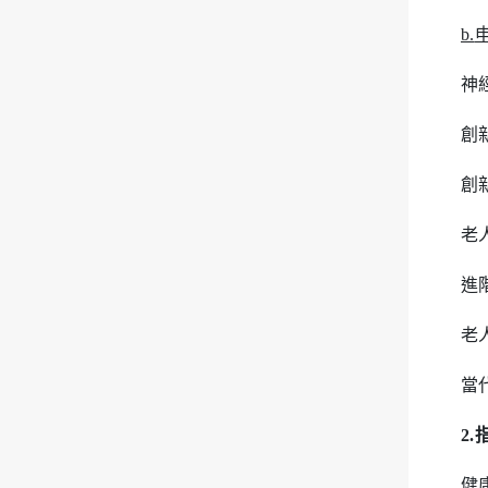
b.
神
創
創
老
進
老
當
2
健