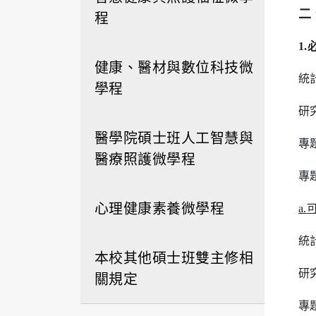
程
二
1
健康、醫材與數位科技微
統
學程
研
醫學院碩士班人工智慧與
專
醫療照護微學程
專
心理健康素養微學程
a.
統
本校其他碩士班雙主修相
研
關規定
專