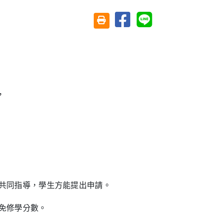
分享至臉書
分享至 Line
友善列印(另開視窗)
，
共同指導，學生方能提出申請。
免修學分數。