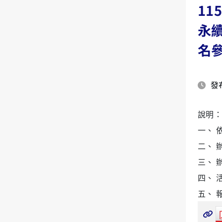
11
永
名
發布
說明：
一、 
二、 辦
三、 
四、 
五、 報名