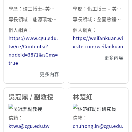
學歷：環工博士–美國
學歷：化工博士 – 美國
德拉瓦大學 2017
德拉瓦大學 2015
專長領域：能源環境材
專長領域：全固態鋰電
料、電化學、觸媒、淨
池與鋰離子空氣電池、
個人網頁：
個人網頁：
水處理及資源再生技
觸媒化學與界面反應工
https://www.cgu.edu.
https://weifankuan.wi
術、電池回收
程、功能性高分子薄
tw/ce/Contents/?
xsite.com/weifankuan
膜、電池回收及貴重金
nodeId=3871&isCms=
更多內容
屬循環再利用
true
更多內容
吳冠鼎 / 副教授
林楚紅
信箱：
信箱：
ktwu@cgu.edu.tw
chuhonglin@cgu.edu.