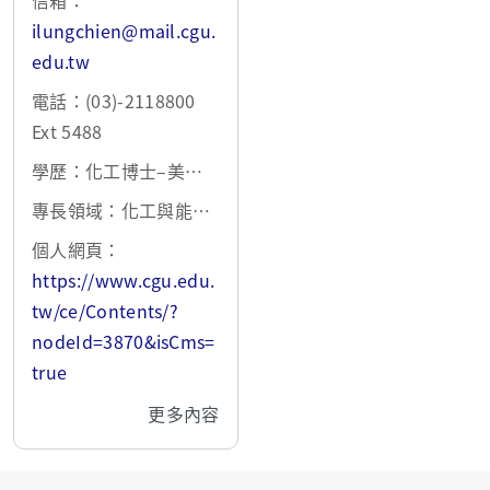
信箱：
ilungchien@mail.cgu.
edu.tw
電話：(03)-2118800
Ext 5488
學歷：化工博士–美國
加州大學聖塔芭芭拉校
專長領域：化工與能源
區1985 ; 化工學士–國
程序之設計與控制、分
個人網頁：
立台灣大學 1997
離系統之設計與控制、
https://www.cgu.edu.
高分子程序之模擬與最
tw/ce/Contents/?
適化操作、批式與半批
nodeId=3870&isCms=
式程序之模擬與最適化
true
操作
更多內容