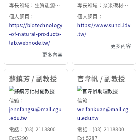
士 – 日本國立東京大學
交通大學 2002 (材料學
專長領域：生質能源產
專長領域：奈米碳材的
1998
士 - 國立清華大學 199
程之開發、植物細胞組
合成和整合、電化學(生
個人網頁：
個人網頁：
8)
織培養技術之研發、動
物)感測器、電化學能源
https://biotechnology
https://www.suncl.idv
物昆蟲外源蛋白生產系
轉換和儲存、表面化學
-of-natural-products-
.tw/
統之開發、保健食品之
的理論計算
lab.webnode.tw/
更多內容
產程與抗癌機制之研究
更多內容
蘇鎮芳 / 副教授
官韋帆 / 副教授
信箱：
信箱：
jennfangsu@mail.cgu
weifankuan@mail.cg
.edu.tw
u.edu.tw
電話：(03)-2118800
電話：(03)-2118800
Ext5290
Ext 5287