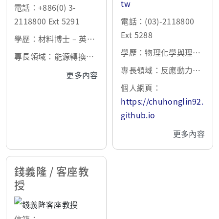
tw
電話：+886(0) 3-
2118800 Ext 5291
電話：(03)-2118800
Ext 5288
學歷：材料博士 – 英國
倫敦帝國理工學院 (Imp
學歷：物理化學與理論
專長領域：能源轉換陶
erial College London)
化學博士 – 英國牛津大
瓷材料與元件(如固態氧
專長領域：反應動力學
更多內容
2014
學 2017
化物燃料電池、電解電
模擬與第一性原理計
個人網頁：
池、電催化觸媒)、固態
算、電化學、異相催
https://chuhonglin92.
氧離子-電子-質子複合
化、機器學習
github.io
傳導體、電化學陶瓷膜
更多內容
反應器、CO2轉化與利
用技術、氧化物異質介
面工程技術、氧化物表
錢義隆 / 客座教
面/界面分析
授