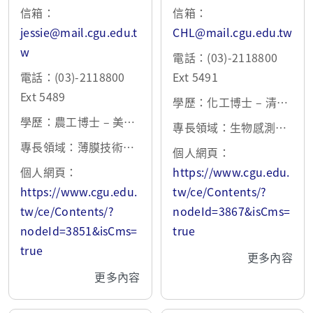
信箱：
信箱：
jessie@mail.cgu.edu.t
CHL@mail.cgu.edu.tw
w
電話：(03)-2118800
電話：(03)-2118800
Ext 5491
Ext 5489
學歷：化工博士 – 清華
學歷：農工博士 – 美國
大學 2001
專長領域：生物感測器
密蘇里大學 1990
專長領域：薄膜技術、
之相關研究、網版印刷
個人網頁：
燃料電池、鋰金屬電
電極之修飾與快速檢
個人網頁：
https://www.cgu.edu.
池、抗菌奈米材料與塗
測、載藥奈米微粒之基
https://www.cgu.edu.
tw/ce/Contents/?
層
因控制釋放與眼睛皮膚
tw/ce/Contents/?
nodeId=3867&isCms=
傳遞、磁性奈米微粒之
nodeId=3851&isCms=
true
生化分離與基因傳遞
true
更多內容
更多內容