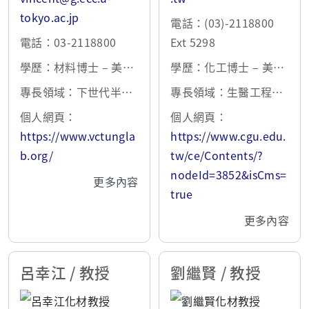
tokyo.ac.jp
電話：(03)-2118800
電話：03-2118800
Ext 5298
學歷：材料博士 – 美國
學歷：化工博士 – 美國
加州大學洛杉磯分校 (U
賓州州立大學 1988
專長領域：下世代半導
專長領域：生醫工程與
CLA)
體二維層狀材料及其異
生化工程、生醫材料、
個人網頁：
個人網頁：
質結構
藥物輸送、組織工程、
https://www.vctungla
https://www.cgu.edu.
奈米醫學
b.org/
tw/ce/Contents/?
nodeId=3852&isCms=
更多內容
true
更多內容
呂幸江 / 教授
劉繼賢 / 教授