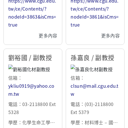
https://www.cgu.edu.
https://www.cgu.edu.
材料、元件與應用開
化、製程高階控制
tw/ce/Contents/?
tw/ce/Contents/?
發、光電及半導體薄膜
nodeId=3863&isCms=
nodeId=3861&isCms=
材料、元件及製程開發
true
true
半導體量子點與奈米粒
更多內容
更多內容
子合成技術與應用開發
劉裕國 / 副教授
孫嘉良 / 副教授
信箱：
信箱：
ykliu0919@yahoo.co
clsun@mail.cgu.edu.t
m.tw
w
電話：03-2118800 Ext
電話：(03)-2118800
5328
Ext 5379
學歷：化學生命工學博
學歷：材料博士 – 國立