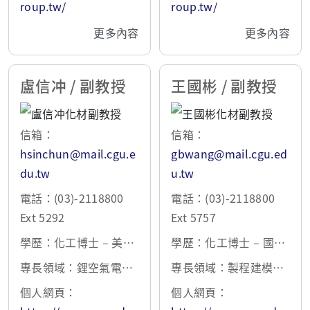
帶理論計算、光電奈米
分析、電化學分析、超
roup.tw/
roup.tw/
元件開發
輸水材料合成與塗佈技
更多內容
更多內容
術 X 光敏感材料及感測
器開發
盧信冲 / 副教授
王國彬 / 副教授
信箱：
信箱：
hsinchun@mail.cgu.e
gbwang@mail.cgu.ed
du.tw
u.tw
電話：(03)-2118800
電話：(03)-2118800
Ext 5292
Ext 5757
學歷：化工博士 – 美國
學歷：化工博士 – 國立
愛荷華州立大學 1992
台灣大學 1992
專長領域：鋰空氣電池
專長領域：製程建模與
及替代能源材料、元件
改善、製程設計與模
個人網頁：
個人網頁：
及製程開發、生物感測
擬、製程強化與智能