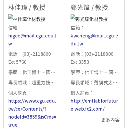
林佳璋 / 教授
鄭光煒 / 教授
信箱：
信箱：
higee@mail.cgu.edu.t
kwcheng@mail.cgu.e
w
du.tw
電話：(03)-2118800
電話：(03)-2118800
Ext 5760
Ext 3353
學歷：化工博士 – 國立
學歷：化工博士 – 國立
台灣大學 1999
台灣大學 2002
專長領域：超重力技
專長領域：薄膜式太陽
術、新穎水處理技術
能電池製備技術、觸媒
個人網頁：
個人網頁：
化學與界面反應工程、
https://www.cgu.edu.
http://emtlabforfutur
光電化學反應技術、金
tw/ce/Contents/?
e.web.fc2.com/
屬空氣電池電極開發與
nodeId=3859&isCms=
更多內容
量測、生醫材料與3D列
true