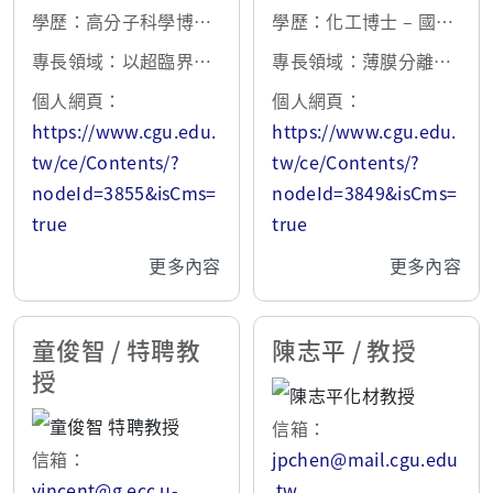
學歷：高分子科學博士
學歷：化工博士 – 國立
– 美國Akron大學 1995
成功大學 1986
專長領域：以超臨界流
專長領域：薄膜分離與
體製備高分子發泡材
吸附技術、溶劑萃取與
個人網頁：
個人網頁：
料、高分子摻合體與複
液膜技術、功能性磁性
https://www.cgu.edu.
https://www.cgu.edu.
合材料、奈米高分子材
及奈米材料、生化及生
tw/ce/Contents/?
tw/ce/Contents/?
料、環保/生醫高分子材
醫工程、水及廢水處理
nodeId=3855&isCms=
nodeId=3849&isCms=
料
true
true
更多內容
更多內容
童俊智 / 特聘教
陳志平 / 教授
授
信箱：
信箱：
jpchen@mail.cgu.edu
vincent@g.ecc.u-
.tw