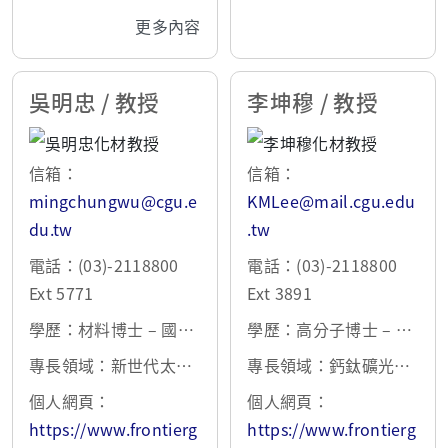
印技術開發
更多內容
吳明忠 / 教授
李坤穆 / 教授
信箱：
信箱：
mingchungwu@cgu.e
KMLee@mail.cgu.edu
du.tw
.tw
電話：(03)-2118800
電話：(03)-2118800
Ext 5771
Ext 3891
學歷：材料博士 – 國立
學歷：高分子博士 – 國
台灣大學 2008
立台灣大學 2008
專長領域：新世代太陽
專長領域：鈣鈦礦光伏
能電池、氫能材料與系
電池與模組技術、太陽
個人網頁：
個人網頁：
統製造、拓樸材料與能
能電池穩定性及可靠度
https://www.frontierg
https://www.frontierg