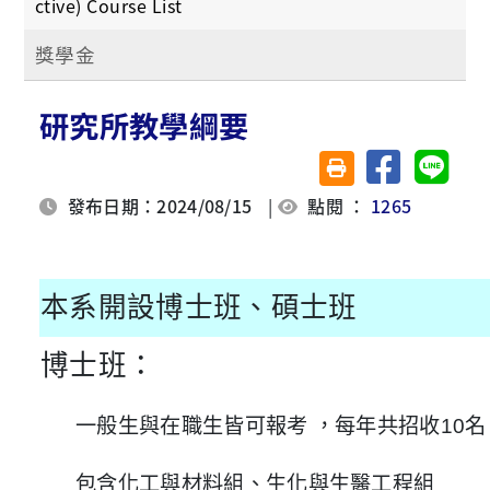
ctive) Course List
獎學金
研究所教學綱要
分享至臉書
分享至 
友善列印(另開視窗)
發布日期：2024/08/15
|
點閱 ：
1265
本系開設博士班、碩士班
博士班：
一般生與在職生皆可報考 ，每年共招收10名
包含化工與材料組、生化與生醫工程組