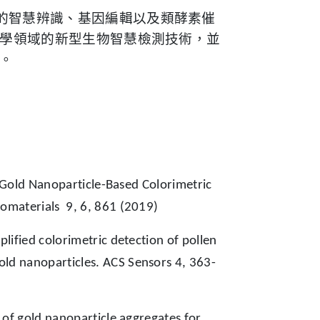
的智慧辨識、基因編輯以及類酵素催
學領域的新型生物智慧檢測技術，並
。
. Gold Nanoparticle-Based Colorimetric
nomaterials 9, 6, 861 (2019)
ified colorimetric detection of pollen
old nanoparticles. ACS Sensors 4, 363-
of gold nanoparticle aggregates for