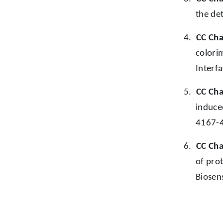
the de
4.
CC Ch
colori
Interf
5.
CC Ch
induce
4167-
6.
CC Ch
of pro
Biosen