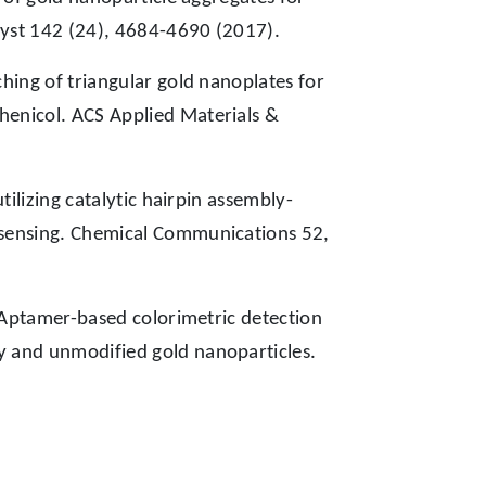
lyst 142 (24), 4684-4690 (2017).
ing of triangular gold nanoplates for
henicol. ACS Applied Materials &
ilizing catalytic hairpin assembly-
n sensing. Chemical Communications 52,
 Aptamer-based colorimetric detection
y and unmodified gold nanoparticles.