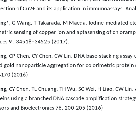
tection of Cu2+ and its application in immunoassays. Ana
ang
*, G Wang, T Takarada, M Maeda. Iodine-mediated etch
metric sensing of copper ion and aptasensing of chloramp
aces 9 , 34518–34525 (2017).
ang
, CP Chen, CY Chen, CW Lin. DNA base-stacking assay ut
d gold nanoparticle aggregation for colorimetric protei
4170 (2016)
ang
, CY Chen, TL Chuang, TH Wu, SC Wei, H Liao, CW Lin.
teins using a branched DNA cascade amplification strateg
sors and Bioelectronics 78, 200-205 (2016)