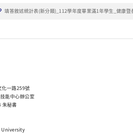
填答敘述統計表(新分類)_112學年度畢業滿1年學生_健康暨
化一路259號
床技能中心辦公室
44 朱秘書
University