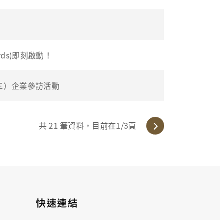
rds)即刻啟動！
（三）企業參訪活動
共
21
筆資料，目前在
1
/3頁
快速連結