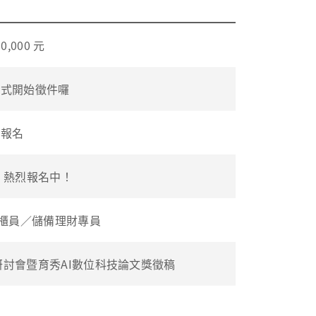
000 元
正式開始徵件囉
放報名
 熱烈報名中！
櫃員／儲備理財專員
術研討會暨育秀AI數位科技論文獎徵稿