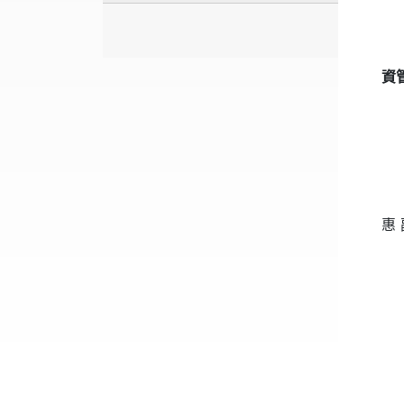
資
行動
惠
無線
健康
生醫