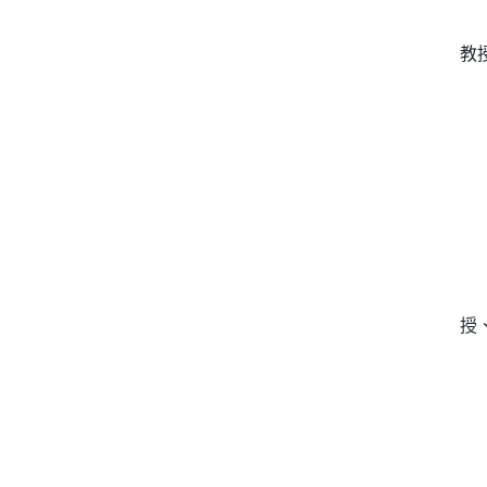
健康
教
電腦
金融
授
服務