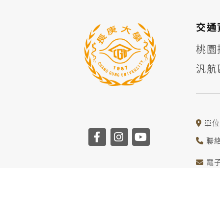
交通
桃園捷
汎航
單位
聯絡
電子