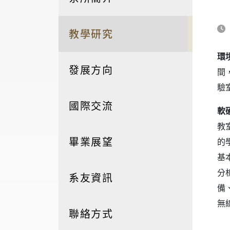
教學研究
環
發展方向
間
驗
國際交流
軟
教
畢業展望
的
基
分
系友資訊
備
無
聯絡方式