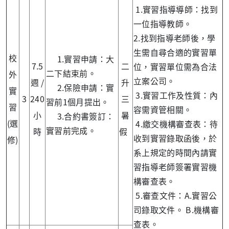
1.實習指導導師：找到
一位指導教師。
2.找到指導老師後，學
生需自尋合適的實習單
校
1.實習申請：大
7.5
二
位，實習單位需為合法
二下結束前。
外
立案公司。
週 /
升
2.保險申請：實
實
3.實習工作及性質：內
3
240
三
習前1個月提出。
習
容需資管相關。
小
暑
3.合約書簽訂：
(選
4.繳交機構審查表：待
實習前完成。
時
假
收到實習錄取函後，於
修)
系上規定的時間內請實
習指導老師簽署實習機
構審查表。
5.審查文件：A.實習公
司錄取文件。 B.機構審
查表。