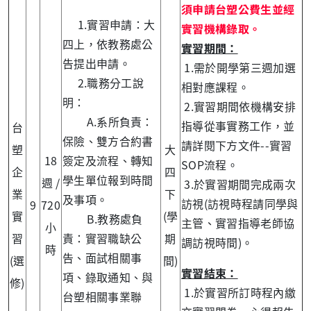
須申請台塑公費生並經
1.實習申請：大
實習機構錄取。
四上，依教務處公
實習期間：
告提出申請。
1.需於開學第三週加選
2.職務分工說
相對應課程。
明：
2.實習期間依機構安排
A.系所負責：
指導從事實務工作，並
台
保險、雙方合約書
請詳閱下方文件--實習
塑
大
18
簽定及流程、轉知
SOP流程。
企
四
學生單位報到時間
週 /
3.於實習期間完成兩次
業
下
及事項。
訪視(訪視時程請同學與
9
720
實
(學
B.教務處負
主管、實習指導老師協
小
習
責：實習職缺公
期
調訪視時間)。
時
告、面試相關事
(選
間)
實習結束：
項、錄取通知、與
修)
1.於實習所訂時程內繳
台塑相關事業聯