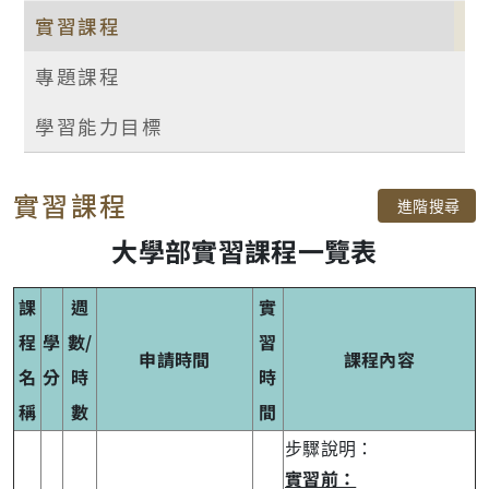
實習課程
專題課程
學習能力目標
實習課程
進階搜尋
大學部實習課程一覽表
課
週
實
程
學
數/
習
申請時間
課程內容
名
分
時
時
稱
數
間
步驟說明：
實習前：