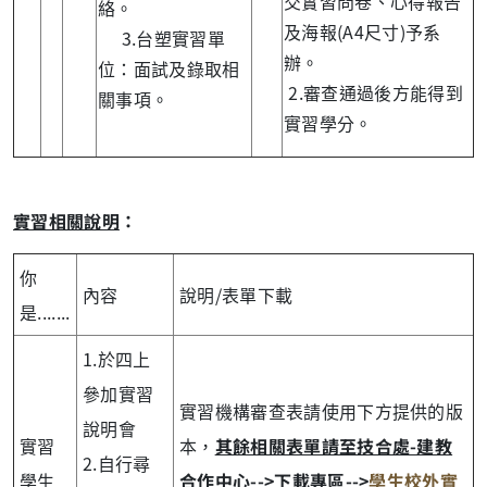
交實習問卷、心得報告
絡。
及海報(A4尺寸)予系
3.台塑實習單
辦。
位：面試及錄取相
2.審查通過後方能得到
關事項。
實習學分。
實習相關說明
：
你
內容
說明/表單下載
是.......
1.於四上
參加實習
實習機構審查表請使用下方提供的版
說明會
實習
本，
其餘相關表單請至技合處-建教
2.自行尋
學生
合作中心-->下載專區-->
學生校外實