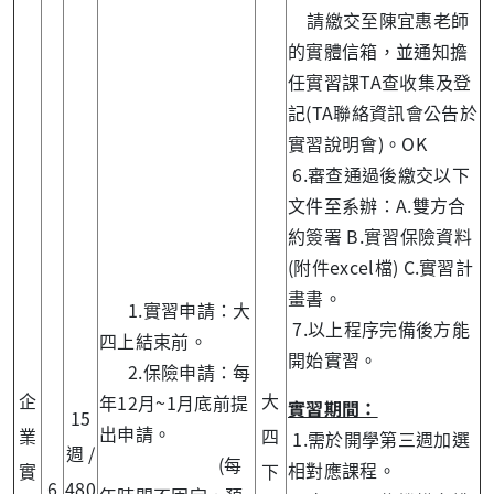
請繳交至陳宜惠老師
的實體信箱，並通知擔
任實習課TA查收集及登
記(TA聯絡資訊會公告於
實習說明會)。OK
6.審查通過後繳交以下
文件至系辦：A.雙方合
約簽署 B.實習保險資料
(附件excel檔) C.實習計
畫書。
1.實習申請：大
7.以上程序完備後方能
四上結束前。
開始實習。
2.保險申請：每
企
大
年12月~1月底前提
實習期間：
15
出申請。
業
四
1.需於開學第三週加選
週 /
(每
相對應課程。
實
下
6
480