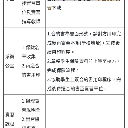
找實習單
習
下載
位及實習
指導教師
1.合約書為書面形式，請對方用印完
成後再寄至本系(學校地址)，完成後
1.保險名
續用印程序。
系辦
單收集
2.彙整學生保險資料並上簽至校方，
公室
2.兩造合
完成保險流程。
約書用印
3.協助學生上簽合約書用印程序，完
成後寄送合約書至實習單位。
1.辦理實
習說明會
實習
2.實習機
課程