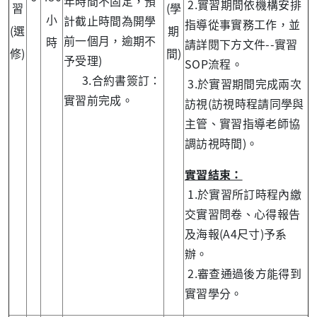
年時間不固定，預
2.實習期間依機構安排
習
(學
小
計截止時間為開學
指導從事實務工作，並
(選
期
前一個月，逾期不
時
請詳閱下方文件--實習
修)
間)
予受理)
SOP流程。
3.合約書簽訂：
3.於實習期間完成兩次
實習前完成。
訪視(訪視時程請同學與
主管、實習指導老師協
調訪視時間)。
實習結束：
1.於實習所訂時程內繳
交實習問卷、心得報告
及海報(A4尺寸)予系
辦。
2.審查通過後方能得到
實習學分。