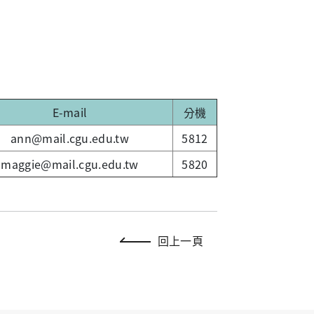
E-mail
分機
ann@mail.cgu.edu.tw
5812
maggie@mail.cgu.edu.tw
5820
回上一頁