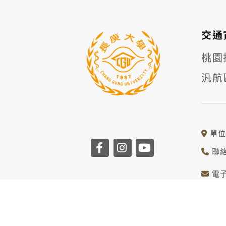
交通
桃園捷
汎航
單位
聯絡
電子