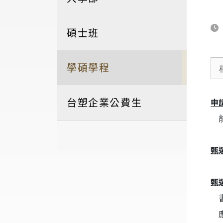
碩士班
學碩學程
台塑企業公費生
申
前
甄
甄
書
應