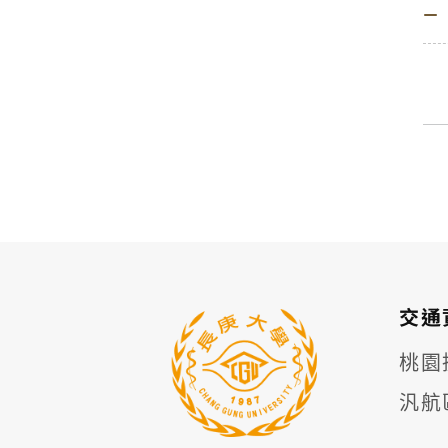
交通
桃園捷
汎航