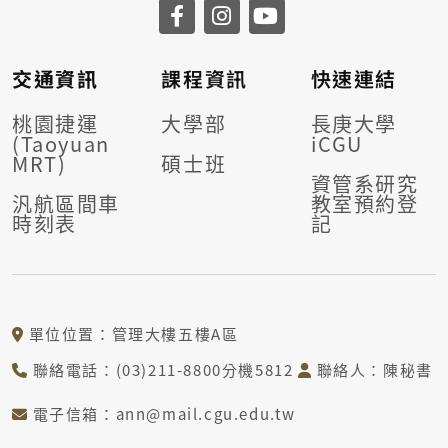
交通資訊
課程資訊
快速連結
桃園捷運
大學部
長庚大學
(Taoyuan
iCGU
MRT)
碩士班
資管系研究
汎航區間車
教室預約登
時刻表
記
單位位置：管理大樓五樓A區
聯絡電話：(03)211-8800分機5812
聯絡人：陳秘書
電子信箱：ann@mail.cgu.edu.tw