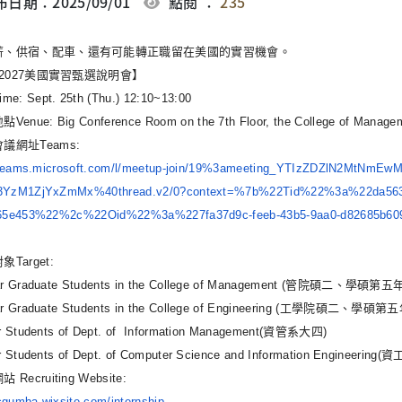
日期：2025/09/01
點閱 ：
235
薪、供宿、配車、還有可能轉正職留在美國的實習機會。
6-2027美國實習甄選說明會】
: Sept. 25th (Thu.) 12:10~13:00
nue: Big Conference Room on the 7th Floor, the College of Manage
議網址Teams:
/teams.microsoft.com/l/
meetup-join/19%3ameeting_
YTIzZDZlN2MtNmEw
YzM1ZjYxZmMx%40thread.
v2/0?context=%7b%22Tid%22%3a%
22da563
265e453%22%2c%22Oid%22%
3a%227fa37d9c-feeb-43b5-9aa0-
d82685b6
Target:
ar Graduate Students in the College of Management (管院碩二、學碩第五
ar Graduate Students in the College of Engineering (工學院碩二、學碩第五
ar Students of Dept. of Information Management(資管系大四)
r Students of Dept. of Computer Science and Information Engineerin
Recruiting Website:
/cgumba.wixsite.com/
internship