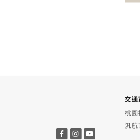
交通
桃園捷
汎航