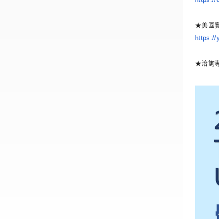
★美國
https:/
★洽詢專線C