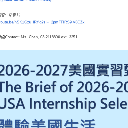
實習生活影片
/youtu.be/hSK1GzuHRYg?
si=_2pmFFIRS9iV6CZk
ontact: Ms. Chen, 03-2118800 ext. 3251