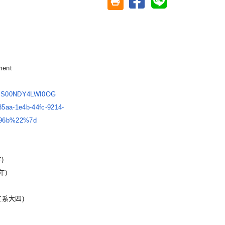
友善列印(另開視窗)
ment
MS00NDY4LWI0OG
5aa-1e4b-44fc-9214-
096b%22%7d
年)
年)
g(資工系大四)