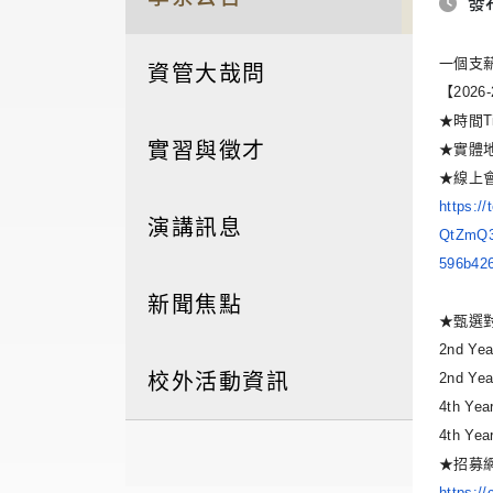
發布
一個支
資管大哉問
【202
★時間Time
實習與徵才
★實體地點Ve
★線上會
https:/
演講訊息
QtZmQ3
596b4
新聞焦點
★甄選對象
2nd Ye
校外活動資訊
2nd Ye
4th Ye
4th Yea
★招募網站 
https:/