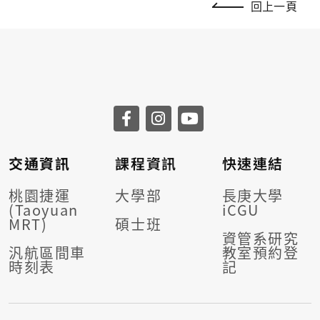
回上一頁
交通資訊
課程資訊
快速連結
桃園捷運
大學部
長庚大學
(Taoyuan
iCGU
MRT)
碩士班
資管系研究
汎航區間車
教室預約登
時刻表
記