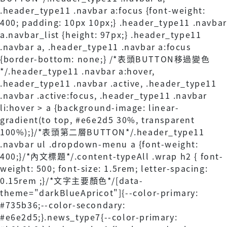
.header_type11 .navbar a:focus {font-weight:
400; padding: 10px 10px;} .header_type11 .navbar
a.navbar_list {height: 97px;} .header_type11
.navbar a, .header_type11 .navbar a:focus
{border-bottom: none;} /*表頭BUTTON移過變色
*/.header_type11 .navbar a:hover,
.header_type11 .navbar .active, .header_type11
.navbar .active:focus, .header_type11 .navbar
li:hover > a {background-image: linear-
gradient(to top, #e6e2d5 30%, transparent
100%);}/*表頭第二層BUTTON*/.header_type11
.navbar ul .dropdown-menu a {font-weight:
400;}/*內文標題*/.content-typeAll .wrap h2 { font-
weight: 500; font-size: 1.5rem; letter-spacing:
0.15rem ;}/*文字主要顏色*/[data-
theme="darkBlueApricot"]{--color-primary:
#735b36;--color-secondary:
#e6e2d5;}.news_type7{--color-primary: