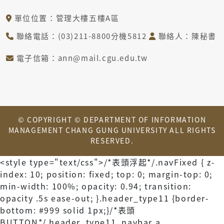
單位位置：管理大樓五樓A區
聯絡電話：(03)211-8800分機5812
聯絡人：陳秘書
電子信箱：ann@mail.cgu.edu.tw
© COPYRIGHT © DEPARTMENT OF INFORMATION
MANAGEMENT CHANG GUNG UNIVERSITY ALL RIGHTS
RESERVED.
<style type="text/css">/*表頭浮起*/.navFixed { z-
index: 10; position: fixed; top: 0; margin-top: 0;
min-width: 100%; opacity: 0.94; transition:
opacity .5s ease-out; }.header_type11 {border-
bottom: #999 solid 1px;}/*表頭
BUTTON*/.header_type11 .navbar a,