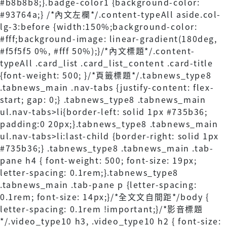
#b8b8b8;}.badge-color1 {background-color:
#93764a;} /*內文左欄*/.content-typeAll aside.col-
lg-3:before {width:150%;background-color:
#fff;background-image: linear-gradient(180deg,
#f5f5f5 0%, #fff 50%);}/*內文標題*/.content-
typeAll .card_list .card_list_content .card-title
{font-weight: 500; }/*頁籤標題*/.tabnews_type8
.tabnews_main .nav-tabs {justify-content: flex-
start; gap: 0;} .tabnews_type8 .tabnews_main
ul.nav-tabs>li{border-left: solid 1px #735b36;
padding:0 20px;}.tabnews_type8 .tabnews_main
ul.nav-tabs>li:last-child {border-right: solid 1px
#735b36;} .tabnews_type8 .tabnews_main .tab-
pane h4 { font-weight: 500; font-size: 19px;
letter-spacing: 0.1rem;}.tabnews_type8
.tabnews_main .tab-pane p {letter-spacing:
0.1rem; font-size: 14px;}/*全文文自間距*/body {
letter-spacing: 0.1rem !important;}/*影音標題
*/.video_type10 h3, .video_type10 h2 { font-size: