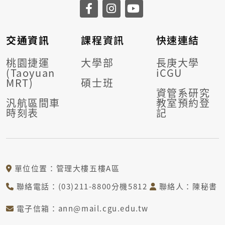
交通資訊
課程資訊
快速連結
桃園捷運
大學部
長庚大學
(Taoyuan
iCGU
MRT)
碩士班
資管系研究
汎航區間車
教室預約登
時刻表
記
單位位置：管理大樓五樓A區
聯絡電話：(03)211-8800分機5812
聯絡人：陳秘書
電子信箱：ann@mail.cgu.edu.tw