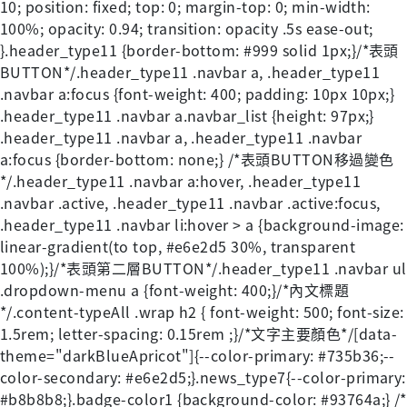
10; position: fixed; top: 0; margin-top: 0; min-width:
100%; opacity: 0.94; transition: opacity .5s ease-out;
}.header_type11 {border-bottom: #999 solid 1px;}/*表頭
BUTTON*/.header_type11 .navbar a, .header_type11
.navbar a:focus {font-weight: 400; padding: 10px 10px;}
.header_type11 .navbar a.navbar_list {height: 97px;}
.header_type11 .navbar a, .header_type11 .navbar
a:focus {border-bottom: none;} /*表頭BUTTON移過變色
*/.header_type11 .navbar a:hover, .header_type11
.navbar .active, .header_type11 .navbar .active:focus,
.header_type11 .navbar li:hover > a {background-image:
linear-gradient(to top, #e6e2d5 30%, transparent
100%);}/*表頭第二層BUTTON*/.header_type11 .navbar ul
.dropdown-menu a {font-weight: 400;}/*內文標題
*/.content-typeAll .wrap h2 { font-weight: 500; font-size:
1.5rem; letter-spacing: 0.15rem ;}/*文字主要顏色*/[data-
theme="darkBlueApricot"]{--color-primary: #735b36;--
color-secondary: #e6e2d5;}.news_type7{--color-primary:
#b8b8b8;}.badge-color1 {background-color: #93764a;} /*