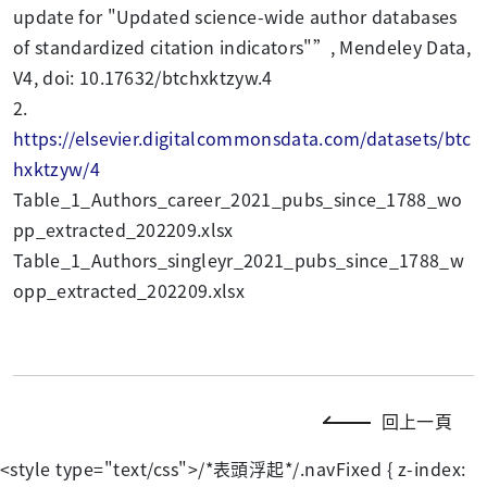
update for "Updated science-wide author databases
of standardized citation indicators"”, Mendeley Data,
V4, doi: 10.17632/btchxktzyw.4
2.
https://elsevier.digitalcommonsdata.com/datasets/btc
hxktzyw/4
Table_1_Authors_career_2021_pubs_since_1788_wo
pp_extracted_202209.xlsx
Table_1_Authors_singleyr_2021_pubs_since_1788_w
opp_extracted_202209.xlsx
回上一頁
<style type="text/css">/*表頭浮起*/.navFixed { z-index: