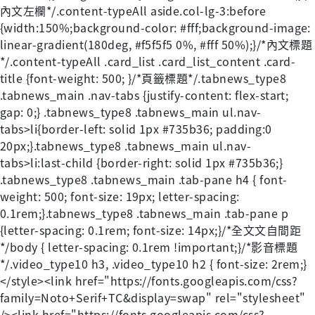
內文左欄*/.content-typeAll aside.col-lg-3:before
{width:150%;background-color: #fff;background-image:
linear-gradient(180deg, #f5f5f5 0%, #fff 50%);}/*內文標題
*/.content-typeAll .card_list .card_list_content .card-
title {font-weight: 500; }/*頁籤標題*/.tabnews_type8
.tabnews_main .nav-tabs {justify-content: flex-start;
gap: 0;} .tabnews_type8 .tabnews_main ul.nav-
tabs>li{border-left: solid 1px #735b36; padding:0
20px;}.tabnews_type8 .tabnews_main ul.nav-
tabs>li:last-child {border-right: solid 1px #735b36;}
.tabnews_type8 .tabnews_main .tab-pane h4 { font-
weight: 500; font-size: 19px; letter-spacing:
0.1rem;}.tabnews_type8 .tabnews_main .tab-pane p
{letter-spacing: 0.1rem; font-size: 14px;}/*全文文自間距
*/body { letter-spacing: 0.1rem !important;}/*影音標題
*/.video_type10 h3, .video_type10 h2 { font-size: 2rem;}
</style><link href="https://fonts.googleapis.com/css?
family=Noto+Serif+TC&display=swap" rel="stylesheet"
/><link href="https://fonts.googleapis.com/css?