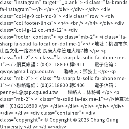
class="instagram" target="_blank"> <i class="fa-brands
fa-instagram"></i> </a> </div> </div> </div> <div
class="col-lg-9 col-md-9"> <div class="row"> <div
class="col footer-links"> <h4> <br /> </h4> </div> <div
class="col-lg-12 col-md-12"> <div
class="footer_content"> <p class="mb-2"> <i class="fa-
sharp fa-solid fa-location-dot me-1"></i>地址：桃園市龜
山區文化一路259號 長庚大學管理大樓7樓 </p> <p
class="mb-2"> <i class="fa-sharp fa-solid fa-phone me-
1"></i>網頁維護：(03)2118800 轉5411 電子信箱：
qwqw@mail.cgu.edu.tw 聯絡人：鄧技士 </p> <p
class="mb-2"> <i class="fa-sharp fa-solid fa-phone me-
1"></i>聯絡電話：(03)2118800 轉5406 電子信箱：
penny-L@gap.cgu.edu.tw 聯絡人：林秘書 </p> <p
class="mb-2"> <i class="fa-solid fa-fax me-1"></i>傳真號
碼：(03)2118500 </p> </div> </div> </div> </div> </div>
</div> </div> <div class="container"> <div
class="copyright"> © Copyright © 2023 Chang Gung
University </div> </div></div>