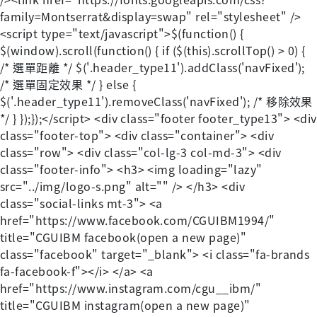
family=Montserrat&display=swap" rel="stylesheet" />
<script type="text/javascript">$(function() {
$(window).scroll(function() { if ($(this).scrollTop() > 0) {
/* 選單距離 */ $('.header_type11').addClass('navFixed');
/* 選單固定效果 */ } else {
$('.header_type11').removeClass('navFixed'); /* 移除效果
*/ } });});</script>
<div class="footer footer_type13"> <div
class="footer-top"> <div class="container"> <div
class="row"> <div class="col-lg-3 col-md-3"> <div
class="footer-info"> <h3> <img loading="lazy"
src="../img/logo-s.png" alt="" /> </h3> <div
class="social-links mt-3"> <a
href="https://www.facebook.com/CGUIBM1994/"
title="CGUIBM facebook(open a new page)"
class="facebook" target="_blank"> <i class="fa-brands
fa-facebook-f"></i> </a> <a
href="https://www.instagram.com/cgu__ibm/"
title="CGUIBM instagram(open a new page)"