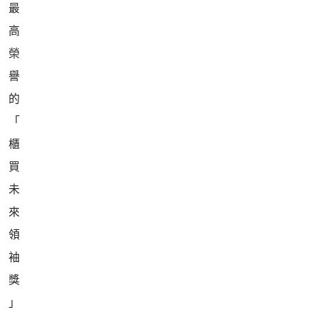
最
高
榮
譽
的
「
櫃
買
未
來
領
袖
獎
」