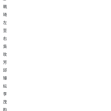
左
至
右
吳
玫
芳
邱
璿
紜
李
茂
昀