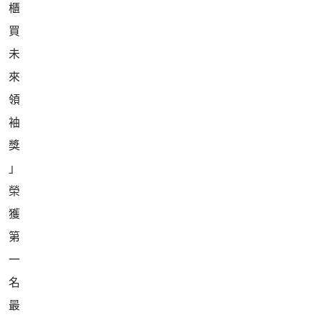
榮
獲
第
一
名
最