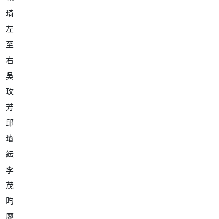
左
至
右
吳
玫
芳
邱
璿
紜
李
茂
昀
廖