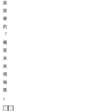
高
榮
譽
的
「
櫃
買
未
來
領
袖
獎
」
‹
›