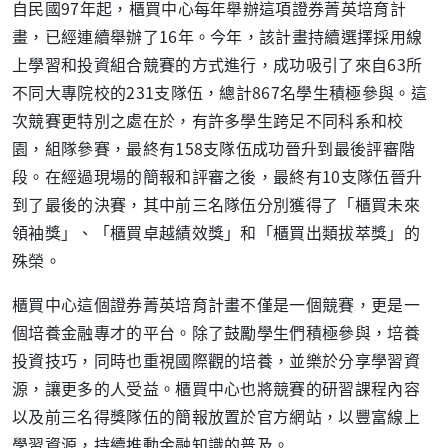
自民國97年起，櫃買中心每年舉辦這項證券菁英培育計
畫，已經連續舉辦了16年。今年，該計畫持續選擇採用線
上學習和投資組合競賽的方式進行，成功吸引了來自63所
不同大專院校的231支隊伍，總計867名學生積極參與。這
次競賽更特別之處在於，有許多學生跨足不同科系和校
園，組隊參賽，最終有158支隊伍成功晉升到最後評審階
段。在經過現場的簡報和評審之後，最終有10支隊伍晉升
到了最後的決賽，其中前三名隊伍分別獲得了「櫃買未來
領袖獎」、「櫃買卓越績效獎」和「櫃買出類拔萃獎」的
殊榮。
櫃買中心這個證券菁英培育計畫不僅是一個競賽，更是一
個培養金融專才的平台。除了鼓勵學生們積極參與，培養
投資技巧，同時也重視國際觀的培養，並樂於分享學習資
源，讓更多的人受益。櫃買中心也將競賽的研習課程內容
以及前三名得獎隊伍的簡報放置於官方網站，以豐富線上
學習資源，持續推動金融知識的普及。