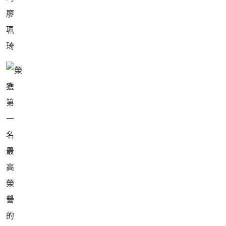
廖
珮
琦