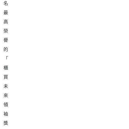
名
最
高
榮
譽
的
「
櫃
買
未
來
領
袖
獎