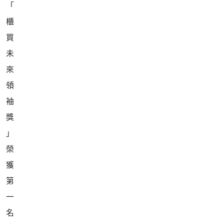
榮
獲
第
一
名