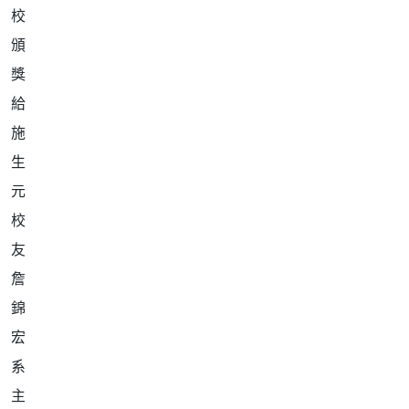
詹
錦
宏
系
主