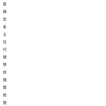
詹
錦
宏
系
主
任
代
替
學
校
頒
獎
給
施