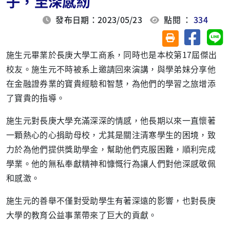
子，至深感紉
發布日期：2023/05/23
點閱 ：
334
分享至臉
分
友善列印(另開視
施生元畢業於長庚大學工商系，同時也是本校第17屆傑出
校友。施生元不時被系上邀請回來演講，與學弟妹分享他
在金融證券業的寶貴經驗和智慧，為他們的學習之旅增添
了寶貴的指導。
施生元對長庚大學充滿深深的情感，他長期以來一直懷著
一顆熱心的心捐助母校，尤其是關注清寒學生的困境，致
力於為他們提供獎助學金，幫助他們克服困難，順利完成
學業。他的無私奉獻精神和慷慨行為讓人們對他深感敬佩
和感激。
施生元的善舉不僅對受助學生有著深遠的影響，也對長庚
大學的教育公益事業帶來了巨大的貢獻。