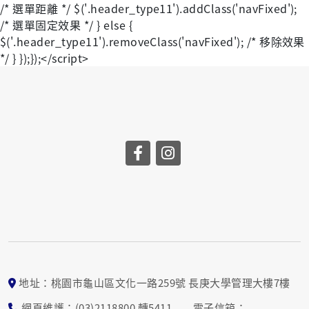
/* 選單距離 */ $('.header_type11').addClass('navFixed');
/* 選單固定效果 */ } else {
$('.header_type11').removeClass('navFixed'); /* 移除效果
*/ } });});</script>
地址：桃園市龜山區文化一路259號 長庚大學管理大樓7樓
網頁維護：(03)2118800 轉5411 電子信箱：