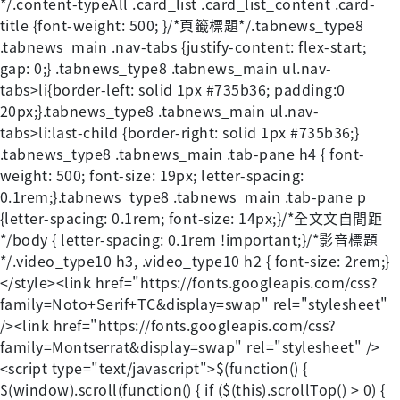
*/.content-typeAll .card_list .card_list_content .card-
title {font-weight: 500; }/*頁籤標題*/.tabnews_type8
.tabnews_main .nav-tabs {justify-content: flex-start;
gap: 0;} .tabnews_type8 .tabnews_main ul.nav-
tabs>li{border-left: solid 1px #735b36; padding:0
20px;}.tabnews_type8 .tabnews_main ul.nav-
tabs>li:last-child {border-right: solid 1px #735b36;}
.tabnews_type8 .tabnews_main .tab-pane h4 { font-
weight: 500; font-size: 19px; letter-spacing:
0.1rem;}.tabnews_type8 .tabnews_main .tab-pane p
{letter-spacing: 0.1rem; font-size: 14px;}/*全文文自間距
*/body { letter-spacing: 0.1rem !important;}/*影音標題
*/.video_type10 h3, .video_type10 h2 { font-size: 2rem;}
</style><link href="https://fonts.googleapis.com/css?
family=Noto+Serif+TC&display=swap" rel="stylesheet"
/><link href="https://fonts.googleapis.com/css?
family=Montserrat&display=swap" rel="stylesheet" />
<script type="text/javascript">$(function() {
$(window).scroll(function() { if ($(this).scrollTop() > 0) {