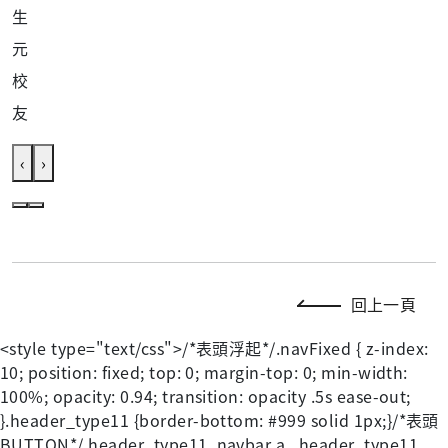
生
元
校
友
‹
›
回上一頁
<style type="text/css">/*表頭浮起*/.navFixed { z-index:
10; position: fixed; top: 0; margin-top: 0; min-width:
100%; opacity: 0.94; transition: opacity .5s ease-out;
}.header_type11 {border-bottom: #999 solid 1px;}/*表頭
BUTTON*/.header_type11 .navbar a, .header_type11