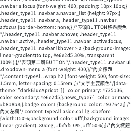
.navbar a:focus {font-weight: 400; padding: 10px 10px;}
.header_type11 .navbar a.navbar_list {height: 97px;}
.header_type11 .navbar a, .header_type11 .navbar
a:focus {border-bottom: none;} /*表頭BUTTON移過變色
*/.header_type11 .navbar a:hover, .header_type11
.navbar .active, .header_type11 .navbar .active:focus,
.header_type11 .navbar li:hover > a {background-image:
linear-gradient(to top, #e6e2d5 30%, transparent
100%);}/*表頭第二層BUTTON*/.header_type11 .navbar ul
.dropdown-menu a {font-weight: 400;}/*內文標題
*/.content-typeAll .wrap h2 { font-weight: 500; font-size:
1.5rem; letter-spacing: 0.15rem ;}/*文字主要顏色*/[data-
theme="darkBlueApricot"]{--color-primary: #735b36;--
color-secondary: #e6e2d5;}.news_type7{--color-primary:
#b8b8b8;}.badge-color1 {background-color: #93764a;} /*
內文左欄*/.content-typeAll aside.col-lg-3:before
{width:150%;background-color: #fff;background-image:
linear-gradient(180deg, #f5f5f5 0%, #fff 50%);}/*內文標題