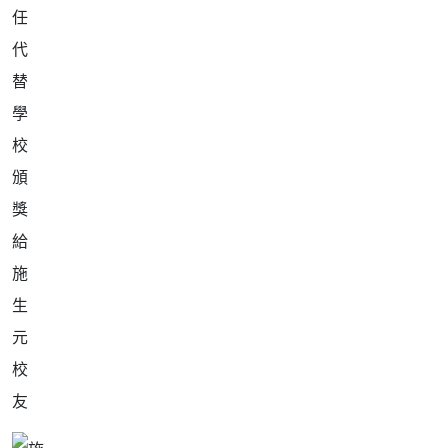
任
代
替
學
校
頒
獎
給
施
生
元
校
友