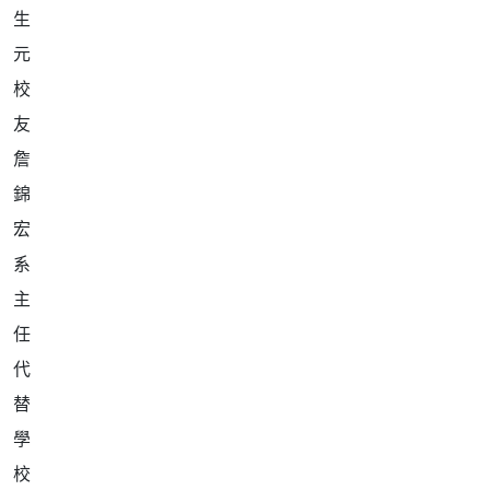
詹
錦
宏
系
主
任
代
替
學
校