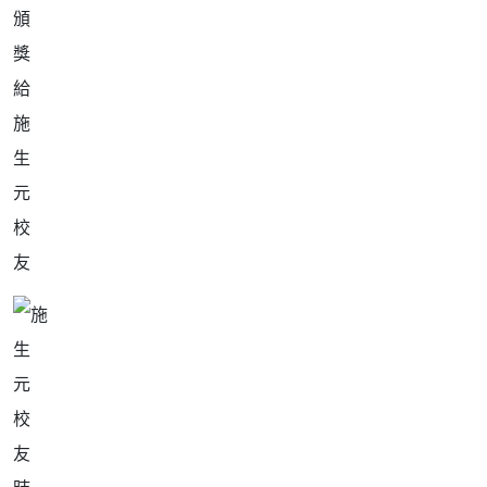
頒
獎
給
施
生
元
校
友