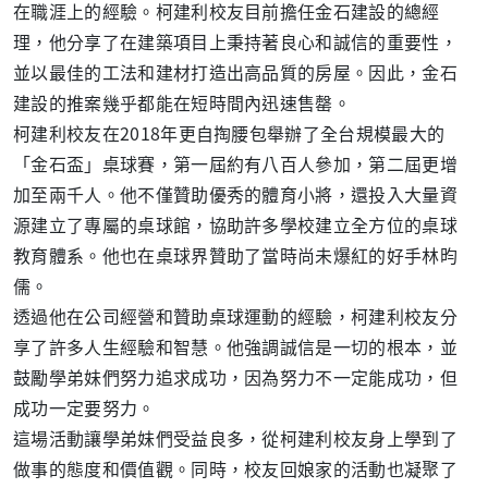
在職涯上的經驗。柯建利校友目前擔任金石建設的總經
理，他分享了在建築項目上秉持著良心和誠信的重要性，
並以最佳的工法和建材打造出高品質的房屋。因此，金石
建設的推案幾乎都能在短時間內迅速售罄。
柯建利校友在2018年更自掏腰包舉辦了全台規模最大的
「金石盃」桌球賽，第一屆約有八百人參加，第二屆更增
加至兩千人。他不僅贊助優秀的體育小將，還投入大量資
源建立了專屬的桌球館，協助許多學校建立全方位的桌球
教育體系。他也在桌球界贊助了當時尚未爆紅的好手林昀
儒。
透過他在公司經營和贊助桌球運動的經驗，柯建利校友分
享了許多人生經驗和智慧。他強調誠信是一切的根本，並
鼓勵學弟妹們努力追求成功，因為努力不一定能成功，但
成功一定要努力。
這場活動讓學弟妹們受益良多，從柯建利校友身上學到了
做事的態度和價值觀。同時，校友回娘家的活動也凝聚了