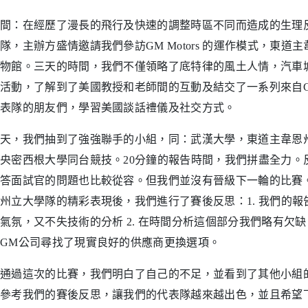
間：在經歷了漫長的飛行及快速的調整時區不同而造成的生理
隊，主辦方盛情邀請我們參訪GM Motors 的運作模式，東道主韋
物館。三天的時間，我們不僅領略了底特律的風土人情，汽車
活動，了解到了美國教授和老師間的互動及結交了一系列來自
表隊的朋友們，學習美國談話禮儀及社交方式。
天，我們抽到了強強聯手的小組，同：武漢大學，東道主韋恩
央密西根大學同台競技。20分鐘的報告時間，我們拼盡全力。
答面試官的問題也比較從容。但我們並沒有晉級下一輪的比賽
州立大學隊的精彩表現後，我們進行了賽後反思：1. 我們的
氣氛，又不失技術的分析 2. 在時間分析這個部分我們略有欠缺
GM公司尋找了現實良好的供應商更換選項。
通過這次的比賽，我們明白了自己的不足，並看到了其他小組
參考我們的賽後反思，讓我們的代表隊越來越出色，並且希望