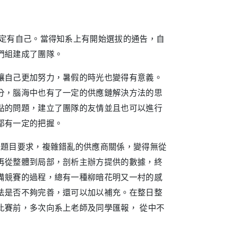
一定有自己。當得知系上有開始選拔的通告，自
們組建成了團隊。
讓自己更加努力，暑假的時光也變得有意義。
分，腦海中也有了一定的供應鏈解決方法的思
點的問題，建立了團隊的友情並且也可以進行
都有一定的把握。
的題目要求，複雜錯亂的供應商關係，變得無從
再從整體到局部，剖析主辦方提供的數據，終
備競賽的過程，總有一種柳暗花明又一村的感
法是否不夠完善，還可以加以補充。在整日整
比賽前，多次向系上老師及同學匯報， 從中不