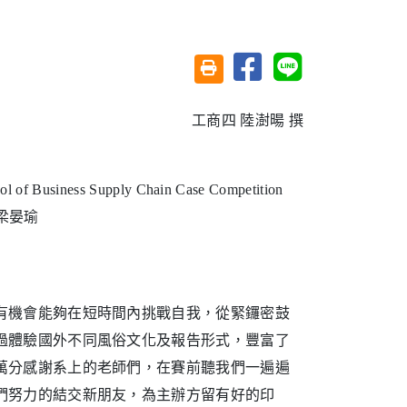
分享至臉書
分享至 Line
友善列印(另開視窗)
工商四 陸澍暘 撰
 of Business Supply Chain Case Competition
 梁晏瑜
機會能夠在短時間內挑戰自我，從緊鑼密鼓
過體驗國外不同風俗文化及報告形式，豐富了
萬分感謝系上的老師們，在賽前聽我們一遍遍
們努力的結交新朋友，為主辦方留有好的印