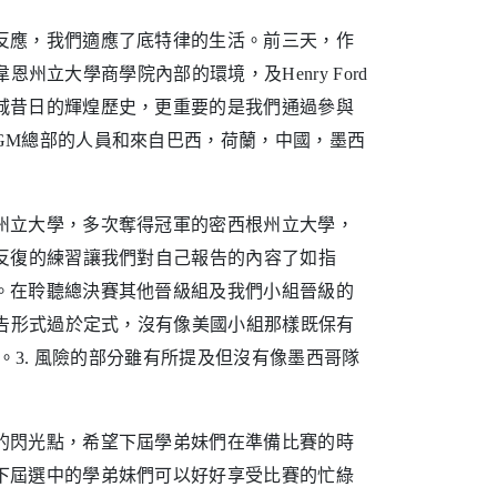
反應，我們適應了底特律的生活。前三天，作
恩州立大學商學院內部的環境，及Henry Ford
城昔日的輝煌歷史，更重要的是我們通過參與
GM總部的人員和來自巴西，荷蘭，中國，墨西
州立大學，多次奪得冠軍的密西根州立大學，
反復的練習讓我們對自己報告的內容了如指
。在聆聽總決賽其他晉級組及我們小組晉級的
報告形式過於定式，沒有像美國小組那樣既保有
。3. 風險的部分雖有所提及但沒有像墨西哥隊
的閃光點，希望下屆學弟妹們在準備比賽的時
下屆選中的學弟妹們可以好好享受比賽的忙綠