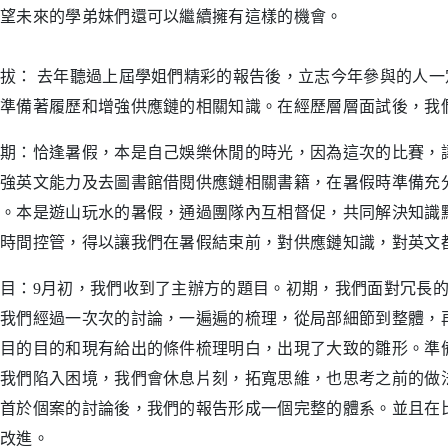
望未來的學弟妹們還可以繼續擁有這樣的機會。
拔： 去年聽過上屆學姐們精彩的報告後，立志今年參與的人
準備著履歷和增強供應鏈的相關知識。在經歷層層面試後，我
期：恰逢暑假，本是自己娛樂休閒的時光，因為這次的比賽，
強英文能力及去圖書館借閱供應鏈相關書籍，在暑假時準備充
。本是遊山玩水的暑假，通過團隊內互相督促，共同解決知識
時間控管，得以讓我們在暑假結束前，對供應鏈知識，對英文
目：9月初，我們收到了主辦方的題目。初期，我們面對冗長
我們經過一次次的討論，一遍遍的梳理，從局部細節到整體，
目的目的和現有給出的條件梳理明白，出現了大致的雛形。準
我們陷入困境，我們會休息片刻，拓寬思維，也思考之前的做
首於個案的討論後，我們的報告形成一個完整的體系。並且在
改進。