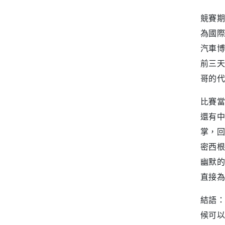
競賽期
為國際
汽車博
前三天
哥的代
比賽當
還有中
掌，回
密西根
幽默的
直接為
結語：
候可以