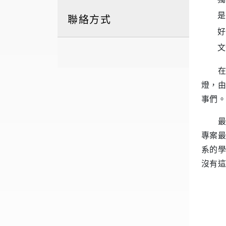
是
聯絡方式
好
文
在美國
燈，由
事們。
最後
專案最
系的學
沒有這