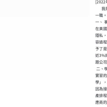
[202
我是工商
一職。
一、 
在美國I
隱私，
容過程
予了是
近3%
跟公司
二、
實習的
學」，
因為接
產排程
應商的