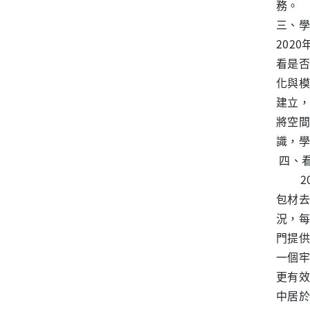
務。
三、學
202
看是否
化與模
建立，
將空間
識，學
四、
202
包材去
況，每
門提供
一個牢
更有效
中居於