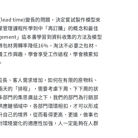
ad time)變長的問題，決定嘗試製作模型來
業管理課程所學到中「再訂購」的概念和最佳
Management」這本書學習到資料收集的方法及模型
包材周轉率降低16%、淘汰不必要之包材、
養工作興趣，學會享受工作過程，學會積累知
。
拉長、客人需求增加，如何在有限的原物料、
兩天的「排程」，需要考慮下周、下下周的狀
多部門的集思廣益之下，我們的部門為行銷部
供應鏈領域中，各部門環環相扣，才可以形成
升自己的境界，從而看得更高、更遠，做事也
對環境變化的適應性加強，人一定能夠在人群