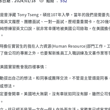
日期：2024/01/18
點閱 ：
552
淨藏 Tony Tseng，碩班107年入學，當年的我們是需
寫英文履歷、團體面試、一對一面試，歷經重重關卡，在20
純想練習英文口說，就非常幸運地被美國公司錄取，在美國擔
。
任實習生的我在人力資源(Human Resource)部門工
了做公司的專案之外，也要幫新進員工入職訓練及文書作業等
國實習教會我四樣事情：
動提出自己的想法，和同事或團隊交流，不管是主管還是同事
或想法。
定要會開車，美國地大無窮，沒有車就如同沒有腳，雖然公司
。
立，這已經不是第一次在一個人在外面生活，家務事已成家常