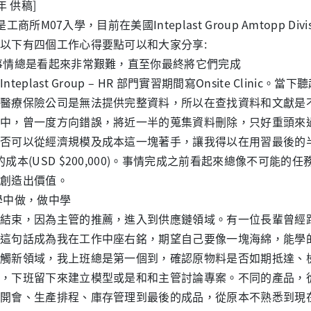
2年 供稿]
所M07入學，目前在美國Inteplast Group Amtopp Divisi
以下有四個工作心得要點可以和大家分享:
事情總是看起來非常艱難，直至你最終將它們完成
nteplast Group – HR 部門實習期間寫Onsite Cli
醫療保險公司是無法提供完整資料，所以在查找資料和文獻是
中，曾一度方向錯誤，將近一半的蒐集資料刪除，只好重頭來
否可以從經濟規模及成本這一塊著手，讓我得以在用習最後的
的成本(USD $200,000)。事情完成之前看起來總像不可
創造出價值。
學中做，做中學
結束，因為主管的推薦，進入到供應鏈領域。有一位長輩曾經
這句話成為我在工作中座右銘，期望自己要像一塊海綿，能學
觸新領域，我上班總是第一個到，確認原物料是否如期抵達、
，下班留下來建立模型或是和和主管討論專案。不同的產品，
開會、生產排程、庫存管理到最後的成品，從原本不熟悉到現