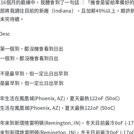
6個月的磨練中，我體會到了一句話 ：「機會是留給準備好的
部將我調往目前的新廠（Indiana），且加薪40%以上。期
未完待續。
一個到，都沒機會看到日出
是最早到，但一定比日出早到
活在鳳凰城(Phoenix, AZ)，夏天最熱122oF (50oC)
到新環境雷明頓(Remington, IN)，冬天目前最冷0oF (-17oC