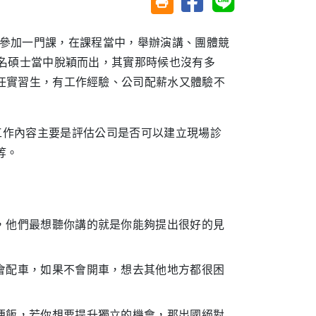
友善列印(另開視窗)
要先參加一門課，在課程當中，舉辦演講、團體競
幾名碩士當中脫穎而出，其實那時候也沒有多
任實習生，有工作經驗、公司配薪水又體驗不
作，工作內容主要是評估公司是否可以建立現場診
等。
，他們最想聽你講的就是你能夠提出很好的見
會配車，如果不會開車，想去其他地方都很困
便飯，若你想要提升獨立的機會，那出國絕對