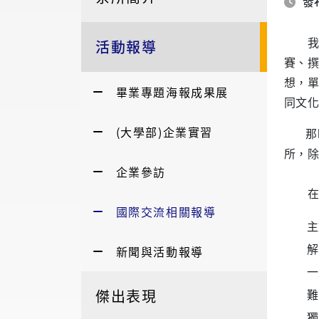
發布
我是曾
活動報導
賽、撰
想，單
畢業專題海報成果展
同文化
(大學部)企業實習
那時擔
所，除
企業參訪
在美
國際交流相關報導
主
解
新聞與活動報導
一
傑出表現
難
獨