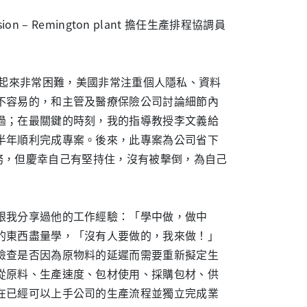
on – Remington plant 擔任生產排程協調員
nic。當下聽起來非常困難，美國非常注重個人隱私、資料
不容易的，和主管及醫療保險公司討論細節內
過；在最關鍵的時刻，我的指導教授李文義給
半年順利完成專案。後來，此專案為公司省下
能的任務，但慶幸自己有堅持住，沒有被擊倒，為自己
跟我分享過他的工作經驗：「學中做，做中
的東西盡量學，「沒有人要做的，我來做！」
檢查是否因為原物料的延遲而需要重新擬定生
從原料、生產速度、包材使用、採購包材、供
在已經可以上手公司的生產流程並獨立完成業