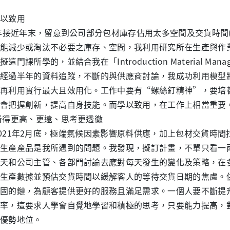
以致用
0年接近年末，留意到公司部分包材庫存佔用太多空間及交貨時間(le
能減少或淘汰不必要之庫存、空間，我利用研究所在生產與作
擬這門課所學的，並結合我在「Introduction Material 
經過半年的資料追蹤，不斷的與供應商討論，我成功利用模型將
再利用實行最大且效用化。工作中要有“螺絲釘精神”，要培
會把握創新，提高自身技能。而學以致用，在工作上相當重要
看得更高、更遠、思考更透徹
1年2月底，極端氣候因素影響原料供應，加上包材交貨時間
生產產品是我所遇到的問題。我發現，擬訂計畫，不單只看一
天和公司主管、各部門討論去應對每天發生的變化及策略，在
生產數據並預估交貨時間以緩解客人的等待交貨日期的焦慮。
固的鏈，為顧客提供更好的服務且滿足需求。一個人要不斷提
率，這要求人學會自覺地學習和積極的思考，只要能力提高，
優勢地位。