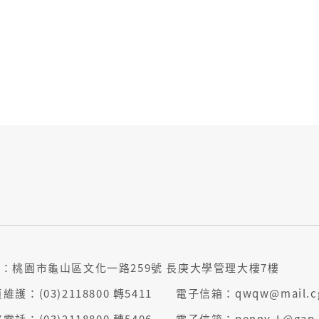
：桃園市龜山區文化一路259號 長庚大學管理大樓7樓
維護：(03)2118800 轉5411 電子信箱：qwqw@mail
電話：(03)2118800 轉5406 電子信箱：penny-L@ga