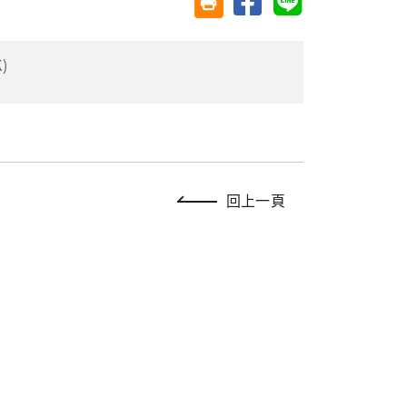
友善列印(另開視窗)
)
回上一頁