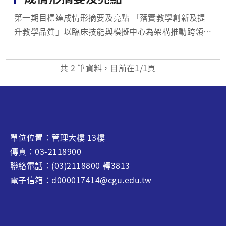
第一期目標達成情形摘要及亮點 「落實教學創新及提
升教學品質」以臨床技能與模擬中心為架構推動跨領域
特色教學，包括健康長照、醫材輔具、臨床技能訓練及
考試（OSCE）等，五年來舉辦各種臨床技能教學131
共
2
筆資料，目前在
1
/1頁
場次及跨領域臨床醫療模擬訓練18場次。推動暑期跨
領域專業學程修課達876人，並有73人以暑...
單位位置：管理大樓 13樓
傳真：03-2118900
聯絡電話：(03)2118800 轉3813
電子信箱：d000017414@cgu.edu.tw