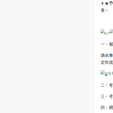
👩‍
業。
一、報
請由
本
定完成
※
二、考
三、考
四、網