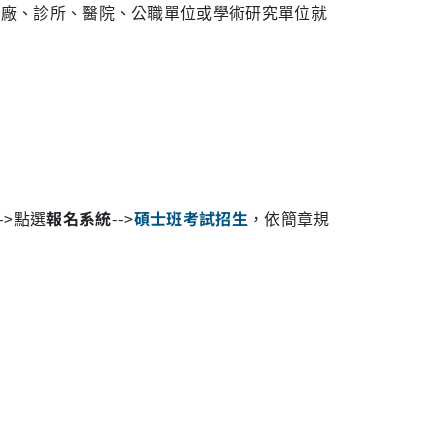
藥局、藥廠、診所、醫院、公職單位或學術研究單位就
。
-->點選
報名系統
-->
碩士班考試招生
，依簡章規