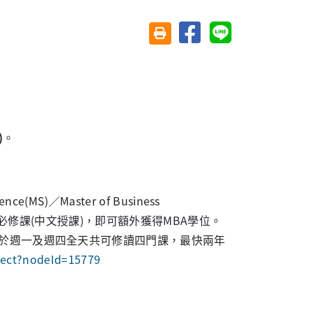
分享至臉書
分享至 Line
友善列印(另開視窗)
)
。
S)／Master of Business
12門必修課(中文授課)，即可額外獲得MBA學位。
期於週一及週四全天共可修讀四門課，最快兩年
ject?nodeId=15779