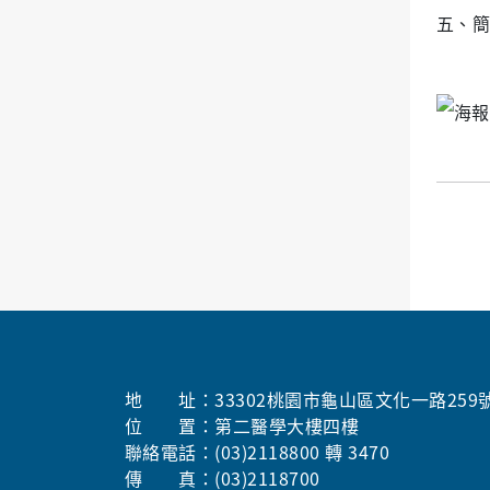
五、簡
地 址：33302桃園市龜山區文化一路259
位 置：第二醫學大樓四樓
聯絡電話：(03)2118800 轉 3470
傳 真：(03)2118700