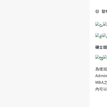
發布
碩士班
為增加學
Adm
MBA
內可