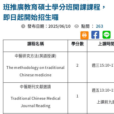
班推廣教育碩士學分班開課課程，
即日起開始招生囉
發布日期：2025/06/10
點閱 ：
263
分享至臉
分
友善列印(另開視
課程名稱
學分數
上課時
(
)
中醫研究方法
英語授課
2
15:10~1
週三
The methodology on traditional
Chinese medicine
中醫期刊文獻選讀
13:10~1
週五
1
Traditional Chinese Medical
上課前九
Journal Reading