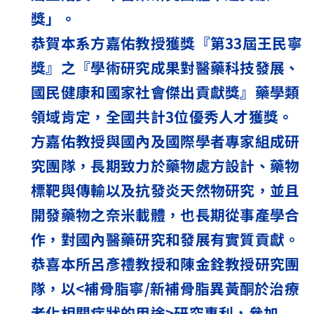
獎」。
恭賀本系方嘉佑教授獲獎『第
33
屆王民寧
獎』之『學術研究成果對醫藥科技發展、
國民健康和國家社會傑出貢獻獎』藥學類
領域肯定，全國共計
3
位優秀人才獲獎。
方嘉佑教授與國內及國際學者專家組成研
究團隊，長期致力於藥物處方設計、藥物
標靶與傳輸以及抗發炎天然物研究，並且
開發藥物之奈米載體，也長期從事產學合
作，對國內醫藥研究和發展有實質貢獻。
恭喜本所呂彥禮教授和陳金銓教授研究團
隊，以
<
補骨脂寧
/
新補骨脂異黃酮於治療
老化相關症狀的用途
>
研究專利，參加