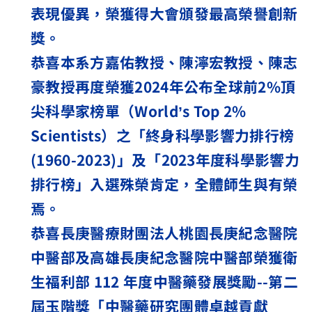
表現優異，榮獲得大會頒發最高榮譽創新
獎。
恭喜本系方嘉佑教授、陳濘宏教授、陳志
豪教授再度榮獲
2024
年公布全球前
2%
頂
尖科學家榜單（
World
’
s Top 2%
Scientists
）之「終身科學影響力排行榜
(1960-2023)
」及「
2023
年度科學影響力
排行榜」入選殊榮肯定，全體師生與有榮
焉。
恭喜長庚醫療財團法人桃園長庚紀念醫院
中醫部及高雄長庚紀念醫院中醫部榮獲衛
生福利部
112
年度中醫藥發展獎勵
--
第二
屆玉階獎「中醫藥研究團體卓越貢獻