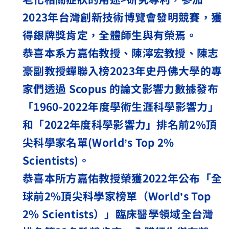
2023
年台灣創新技術博覽會發明競賽，獲
得銀牌獎肯定，全體師生與有榮焉。
恭喜本系方嘉佑教授、陳濘宏教授、陳志
豪副教授蟬聯入榜
2023
年史丹佛大學的專
家們透過
Scopus
的論文影響力數據發布
「
1960-2022
年度學術生涯科學影響力」
和「
2022
年度科學影響力」排名前
2%
頂
尖科學家名單
(World
’
s Top 2%
Scientists)
。
恭喜本所方嘉佑教授榮獲
2022
年公布「全
球前
2%
頂尖科學家榜單（
World
’
s Top
2% Scientists
）」臨床醫學領域全台灣