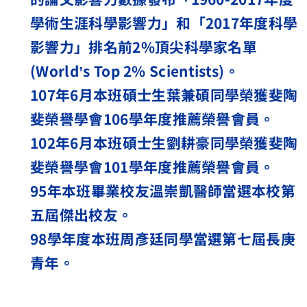
學術生涯科學影響力」和「
2017
年度科學
影響力」排名前
2%
頂尖科學家名單
(World
’
s Top 2% Scientists)
。
107
年
6
月本班碩士生葉兼碩同學榮獲斐陶
斐榮譽學會
106
學年度推薦榮譽會員。
102
年
6
月本班碩士生劉耕豪同學榮獲斐陶
斐榮譽學會
101
學年度推薦榮譽會員。
95
年本班畢業校友溫崇凱醫師當選本校第
五屆傑出校友。
98
學年度本班周彥廷同學當選第七屆長庚
青年。