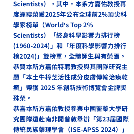
Scientists
），其中，本系方嘉佑教授再
度蟬聯榮獲
2025
年公布全球前
2%
頂尖科
學家榜單（
World
’
s Top 2%
Scientists
）「終身科學影響力排行榜
(1960-2024)
」和「年度科學影響力排行
榜
2024)
」雙榜單，全體師生與有榮焉。
恭賀本所方嘉佑特聘教授與其團隊研究主
題「本土牛樟芝活性成分皮膚傳輸治療乾
癬」榮獲
2025
年創新技術博覽會金牌獎
殊榮。
恭喜本所方嘉佑教授參與中國醫藥大學研
究團隊遠赴南非開普敦舉辦「第
23
屆國際
傳統民族藥理學會（
ISE-APSS 2024
）」