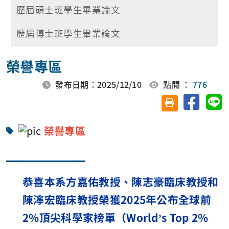
歷屆碩士班學生畢業論文
歷屆博士班學生畢業論文
榮譽專區
發布日期：2025/12/10
點閱 ：
776
分享至臉
分
友善列印(另開視
榮譽專區
恭喜本系方嘉佑教授、陳志豪臨床教授和
陳濘宏臨床教授榮獲
2025
年公布全球前
2%
頂尖科學家榜單（
World
’
s Top 2%