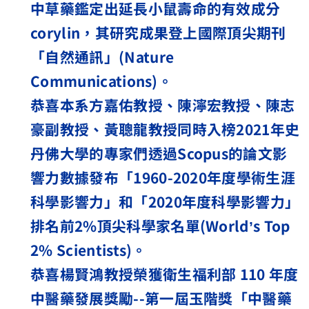
中草藥鑑定出延長小鼠壽命的有效成分
corylin
，其研究成果登上國際頂尖期刊
「自然通訊」
(Nature
Communications)
。
恭喜本系方嘉佑教授、陳濘宏教授、陳志
豪副教授、黃聰龍教授同時入榜
2021
年史
丹佛大學的專家們透過
Scopus
的論文影
響力數據發布「
1960-2020
年度學術生涯
科學影響力」和「
2020
年度科學影響力」
排名前
2%
頂尖科學家名單
(World
’
s Top
2% Scientists)
。
恭喜楊賢鴻教授榮獲衛生福利部
110
年度
中醫藥發展獎勵
--
第一屆玉階獎「中醫藥