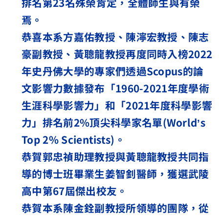
排名第
23
名殊榮肯定，全體師生與有榮
焉。
恭喜本系方嘉佑教授、陳濘宏教授、陳志
豪副教授、黃聰龍教授再度同時入榜
2022
年史丹佛大學的專家們透過
Scopus
的論
文影響力數據發布「
1960-2021
年度學術
生涯科學影響力」和「
2021
年度科學影響
力」排名前
2%
頂尖科學家名單
(World
’
s
Top 2% Scientists)
。
恭賀郭忠禎助理教授與黃聰龍教授共同指
導的博士班畢業生姜智釗醫師，獲選武陵
高中第
67
屆傑出校友。
恭賀本系陳金銓副教授所領導的團隊，從