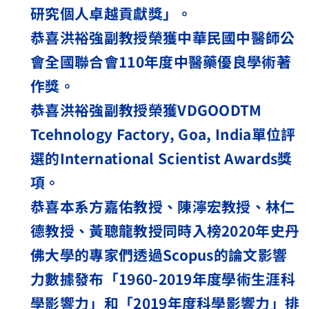
研究個人卓越貢獻獎」。
恭喜洪裕強副教授榮獲中華民國中醫師公
會全國聯合會
110
年度中醫藥優良學術著
作獎。
恭喜洪裕強副教授榮獲
VDGOODTM
Tcehnology Factory, Goa, India
單位評
選的
International Scientist Awards
獎
項。
恭喜本系方嘉佑教授、陳濘宏教授、林仁
德教授、黃聰龍教授同時入榜
2020
年史丹
佛大學的專家們透過
Scopus
的論文影響
力數據發布「
1960-2019
年度學術生涯科
學影響力」和「
2019
年度科學影響力」排