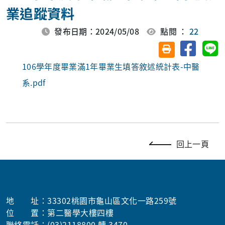
業追蹤資料
發布日期：2024/05/08
點閱 ：
22
分享至臉
分
友善列印(另開視
106學年度畢業滿1年畢業生填答敘述統計表-中醫
系.pdf
回上一頁
地 址：33302桃園市龜山區文化一路259號
位 置：第二醫學大樓四樓
聯絡電話：(03)2118800 轉 3470