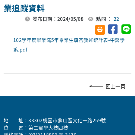
業追蹤資料
發布日期：2024/05/08
點閱 ：
22
分享至臉
分
友善列印(另開視
102學年度畢業滿5年畢業生填答敘述統計表-中醫學
系.pdf
回上一頁
地 址：33302桃園市龜山區文化一路259號
位 置：第二醫學大樓四樓
聯絡電話：(03)2118800 轉 3470