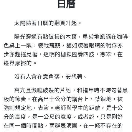
日曆
太陽隨著日曆的翻頁升起。
陽光穿過有點破損的木窗，卑劣地蜷縮在咖啡
色桌上一隅，戰戰兢兢，猶如矇著眼睛的戰俘亦
步亦趨搖晃著，透明的枷鎖圈養四肢，窸窣，在
邊界摩擦的。
沒有人會在意角落，安想著。
高亢且瀕臨破裂的片語，和指甲時不時勾著黑
板的節奏，在高出十公分的講台上，禁錮地，被
強制規定地，表演。老師與學生的距離，是十公
分的高度，是一公尺的寬度。或者說，只是剛好
在同一個時間點，兩群表演團，在一條不存在的