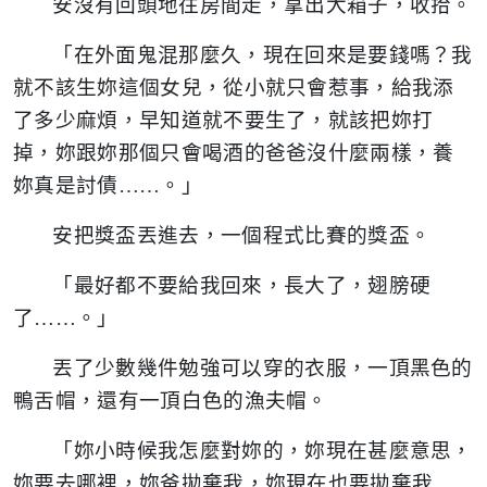
安沒有回頭地往房間走，拿出大箱子，收拾。
「在外面鬼混那麼久，現在回來是要錢嗎？我
就不該生妳這個女兒，從小就只會惹事，給我添
了多少麻煩，早知道就不要生了，就該把妳打
掉，妳跟妳那個只會喝酒的爸爸沒什麼兩樣，養
妳真是討債……。」
安把獎盃丟進去，一個程式比賽的獎盃。
「最好都不要給我回來，長大了，翅膀硬
了……。」
丟了少數幾件勉強可以穿的衣服，一頂黑色的
鴨舌帽，還有一頂白色的漁夫帽。
「妳小時候我怎麼對妳的，妳現在甚麼意思，
妳要去哪裡，妳爸拋棄我，妳現在也要拋棄我