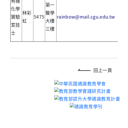
有機
第一
化學
林彩
醫學
實驗
5475
rainbow@mail.cgu.edu.tw
虹
大樓
室技
三樓
士
回上一頁