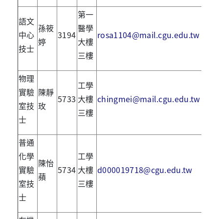
第一
語文
孫筱
醫學
中心
3194
rosa1104@mail.cgu.edu.tw
婷
大樓
技士
三樓
物理
工學
實驗
陳靜
5733
大樓
chingmei@mail.cgu.edu.tw
室技
玫
三樓
士
普通
化學
工學
陳怡
實驗
5734
大樓
d000019718@cgu.edu.tw
蘋
室技
三樓
士