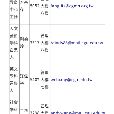
教育
方基
5052
大樓
fangjits@cgmh.org.tw
中心
存
八樓
主任
人文
藝術
管理
劉德
學科
3317
大樓
raindy88@mail.cgu.edu.tw
玲
召集
八樓
人
英文
管理
學科
江偉
5402
大樓
wchiang@cgu.edu.tw
召集
裕
七樓
人
社會
管理
學科
王光
3298
大樓
andywang@mail.cgu.edu.tw