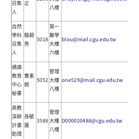
召集
正
八樓
人
自然
第一
學科
駱碧
醫學
5018
blou@mail.cgu.edu.tw
召集
秀
大樓
人
六樓
通識
管理
教育
曹素
5052
大樓
one529@mail.cgu.edu.tw
中心
婉
八樓
秘書
高教
管理
深耕
孫毓
3588
大樓
D000020488@cgu.edu.tw
計畫
蓮
八樓
助理