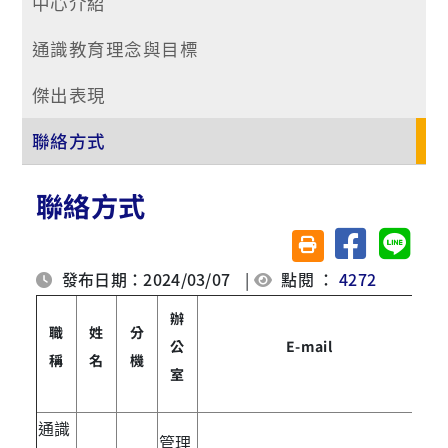
中心介紹
通識教育理念與目標
傑出表現
聯絡方式
聯絡方式
分享至臉書
分享至 
友善列印(另開視窗)
發布日期：2024/03/07
|
點閱 ：
4272
辦
職
姓
分
公
E-mail
稱
名
機
室
通識
管理