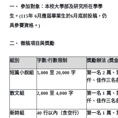
一、 參加對象：本校大學部及研究所在學學
生。(115年 6月應屆畢業生於6月底前投稿，仍
具參賽資格。)
二、 徵稿項目與獎勵
組別
字數
/
行數限制
獎勵辦法
(
獎
短篇小說組
5,000
至
20,000
字
第一名
2
萬、
仟、佳作三名
散文組
2,000
至
4,000
字
第一名
1
萬、
仟、佳作三名
新詩組
40
行以內（含空行）
第一名
1
萬、