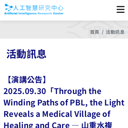
首頁
活動訊息
活動訊息
【演講公告】
2025.09.30「Through the
Winding Paths of PBL, the Light
Reveals a Medical Village of
Healing and Care — 山重水複