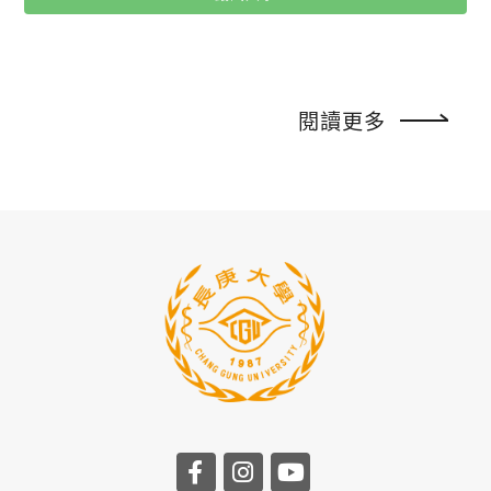
色、資源整合及與長庚醫療體系合作的優勢，並說明甄
試入學相關資訊。 招生說明會相關資訊： 時間：114
年 10 月 3 日（五）12:10 – 13:00 地點：管理大樓 11
樓 AI 講堂 / 線上直播 如何參與：填寫https://forms.of
閱讀更多
fice.com/r/Fd7LC6bQKy 報名表單(現場實體參與)，或
加入線上直播 https://reurl.cc/7Vv869 甄試報名日
期：114 年 10 月 8 日 – 10 月 31 日 本所網站: https://
www.cgu.edu.tw/hds 主辦單位:智慧運算學院、健康
數據科學研究所