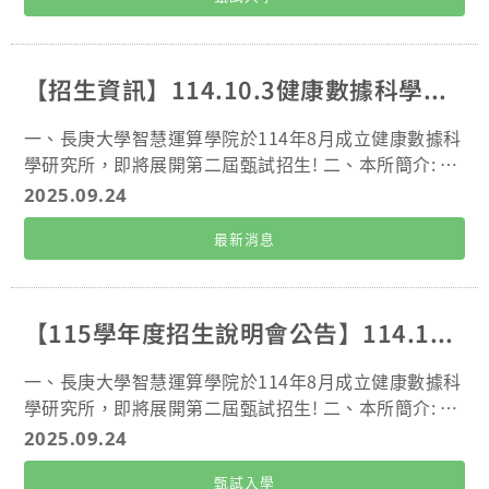
【招生資訊】114.10.3健康數據科學研究所-甄試招生說明會
一、長庚大學智慧運算學院於114年8月成立健康數據科
學研究所，即將展開第二屆甄試招生! 二、本所簡介: 健
康數據科學研究所致力於培養能靈活運用人工智慧結合
2025.09.24
統計方法處理多元健康數據、進行跨領域分析與創新應
最新消息
用的碩士級研究人才。本次說明會將介紹本所課程特
色、資源整合及與長庚醫療體系合作的優勢，並說明甄
試入學相關資訊。 招生說明會相關資訊： 時間：11
4 年 10 月 3 日（五）12:10 – 13:00 地點：管理大樓 1
【115學年度招生說明會公告】114.10.3健康數據科學研究所-甄試招生說明會
1 樓 AI 講堂 / 線上直播 如何參與：填寫https://forms.
office.com/r/Fd7LC6bQKy 報名表單(現場實體參與)，
一、長庚大學智慧運算學院於114年8月成立健康數據科
或加入線上直播 https://reurl.cc/7Vv869 甄試報名日
學研究所，即將展開第二屆甄試招生! 二、本所簡介: 健
期：114 年 10 月 8 日 – 10 月 31 日 本所網站: https://
康數據科學研究所致力於培養能靈活運用人工智慧結合
2025.09.24
www.cgu.edu.tw/hds 主辦單位:智慧運算學院、健康
統計方法處理多元健康數據、進行跨領域分析與創新應
數據科學研究所
甄試入學
用的碩士級研究人才。本次說明會將介紹本所課程特