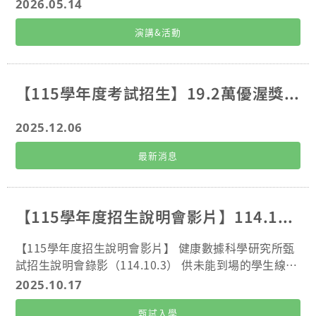
教授 時間: 2026年5月25日 (一) 12:30-13:30 地點: 管
2026.05.14
理大樓11樓-AI講堂 直播連結: https://reurl.cc/K2EZQ
演講&活動
y或 掃描海報 QR code iCGU報名連結: https://reurl.c
c/pp4Z7d 研習時數： 認列教師研習時數 1 小時 講者
簡介: Prof. Jianzhu Chen現任麻省理工學院生物學系
教授，並兼任科赫綜合癌症研究所 (Koch Institute for
【115學年度考試招生】19.2萬優渥獎助學金，考試日期3/13
Integrative Cancer Research) 教研人員及博得研究所
(Broad Institute)副研究員；同時擔任新加坡-麻省理工
2025.12.06
學院科研中心(Singapore-MIT Alliance for Research
and Technology, SMART)『抗微生物抗藥性跨領域研
最新消息
究計畫』之主持人。渠於史丹佛大學取得博士學位，長
期致力於免疫學、癌症、感染性疾病及人類疾病動物模
型研究；近年來更聚焦於腫瘤專一性CAR-NK細胞開發
【115學年度招生說明會影片】114.10.3健康數據科學研究所-甄試招生說明會影片
及巨噬細胞重編程技術於癌症、代謝疾病與感染性疾病
治療之應用。其學術成就斐然，並榮膺美國科學促進會
【115學年度招生說明會影片】 健康數據科學研究所甄
會士(AAAS Fellow)。 ※本活動需報名
試招生說明會錄影（114.10.3） 供未能到場的學生線上
觀看。會議影片連結: https://reurl.cc/Y3yVdL
2025.10.17
甄試入學