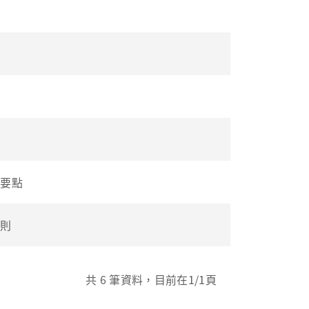
點
點
置要點
細則
共
6
筆資料，目前在
1
/1頁