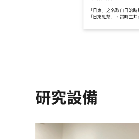
「日東」之名取自日治時
「日東紅茶」。當時三井
社在臺灣開闢茶園、設立
場，並將日東紅茶推向國
場。 會議室以此命名，
方產業發展的歷史記憶，
跨域交流與知識匯聚。 
師生進行課程討論、研究
專題演講及學術交流，期
同觀點在此交會，孕育新
方向與合作契機。 本會議室開放
師生預約使用，如有預約
請聯繫本所秘書。
研究設備