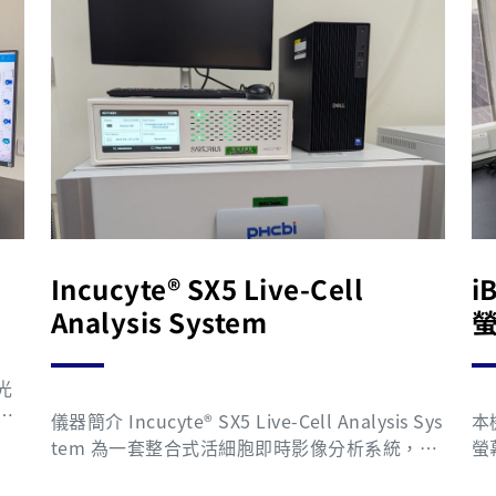
Incucyte® SX5 Live-Cell
i
Analysis System
光
譜
儀器簡介 Incucyte® SX5 Live-Cell Analysis Sys
本
作
tem 為一套整合式活細胞即時影像分析系統，可
螢
新
直接置於細胞培養箱（37°C，5% CO₂）內進行
畫
用