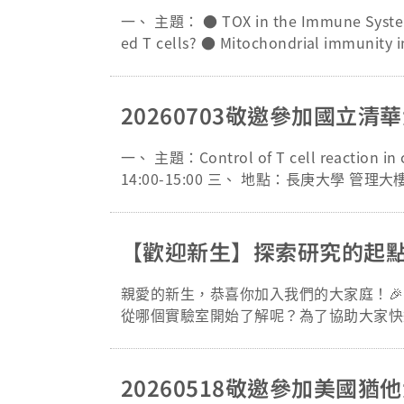
一、 主題： ● TOX in the Immune System: 
ed T cells? ● Mitochondrial immun
6:30 三、 地點： 第二醫學大樓B1 會
瑞士洛桑大學路德維希癌症研究所 ● 黃景
大學分子及臨床免疫中心/免疫轉譯醫學研究所 七、 
20260703敬邀參加國立
cgu.edu.tw
一、 主題：Control of T cell reaction
14:00-15:00 三、 地點：長庚大學 管理大樓2F 
r, College of Life Science and Medicine , National T
長庚大學免疫轉譯醫學研究所/分子及臨床免疫中心
l: cgu_IITM@cgu.edu.tw
【歡迎新生】探索研究的起點
親愛的新生，恭喜你加入我們的大家庭！🎉 研究所的旅程即將展開，你是否對於未來的研究方向充滿期待，卻又不知道
從哪個實驗室開始了解呢？為了協助大家快
實驗室介紹」！ 當天將有多位老師親自為大家解密各實驗室的研究主題、核心技術與未來發展。會後更安排了輕鬆的茶點
時間，讓你能與老師們面對面、近距離暢聊！這將是你
期： 2026 年 6 月 13 日（星期五） * 
20260518敬邀參加美國
加對象： 本所 115 學年度全體新生 🗓️ 精彩流程 * 14:00 – 14:20｜開場與系所簡介 帶你快速了解本所的豐富資源與未來修