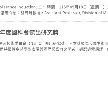
驗室特色巡禮 邀請所內多位老師輪番上陣，帶來精彩的精華分享！老師
n tolerance induction. 二、 時間：115年05月18日（星期一）1
15:40 – 16:30｜自由交流與溫馨茶會 現場備有豐盛茶點
宛琳教授，Assistant Professor, Division of Micro
的問題與熱情，與未來的指導教授進一步交流互動！ 期待在說明會上與各位新生相見，一起開啟
y, University of Utah School of Medicine. 五、 參加
床免疫中心 七、 聯繫方式： 聯絡人：顧正崙 所長 電話：03-2
4年度國科會傑出研究獎
科學及技術委員會（NSTC）傑出研究獎」。本獎項為我國學術
持續性卓越學術表現與國際影響力之學者，遴選過程嚴謹，競爭
調控機制、疾病發生機轉及臨床應用等方面皆有卓越貢獻，其
此次獲獎不僅彰顧教授個人卓越之學術成就，亦展
究能量與國際競爭力。本所全體師生同感榮耀，並致上最誠摯