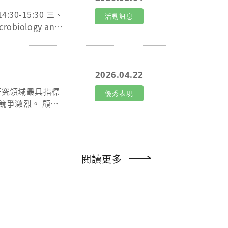
們將親自為大家介紹
4:30-15:30 三、
活動訊息
 🍰☕，歡迎帶著你
biology and I
精彩的研究生活！
對象：全體師生。 六、 主
118800 #3
2026.04.22
研究領域最具指標
優秀表現
激烈。 顧教
研究成果不僅發表
之祝賀。
閱讀更多