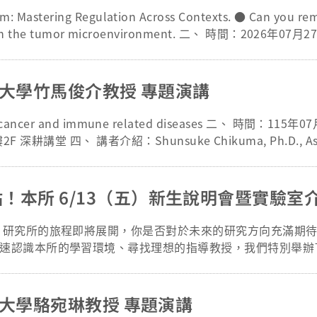
Mastering Regulation Across Contexts. ● Can you re
ity in the tumor microenvironment. 二、 時間：2026年07
議廳二 四、 講者介紹： ● 呂理帆教授—美國加州大學聖地牙哥分校
政副教授—美國俄亥俄州立大學 五、 參加對象：全體師生 六、
聯絡人：陳莉馨 行政助理，電話：03-2118800#3710 Emai
清華大學竹馬俊介教授 專題演講
 in cancer and immune related diseases 二、 時間：1
深耕講堂 四、 講者介紹：Shunsuke Chikuma, Ph.D., Assoc
sing Hua University 五、 參加對象：全體師生。 六、 主辦單位：
 七、 聯繫方式： 聯絡人：顧正崙 所長 電話：03-2118800 
！本所 6/13（五）新生說明會暨實驗室
該
速認識本所的學習環境、尋找理想的指導教授，我們特別舉辦
規劃未來研究藍圖的最佳機會，千萬別錯過！ 📌 活動資訊 * 活動日
活動時間： 14:00 – 16:30 * 活動地點：長庚大學第一醫學大樓六
猶他大學駱宛琳教授 專題演講