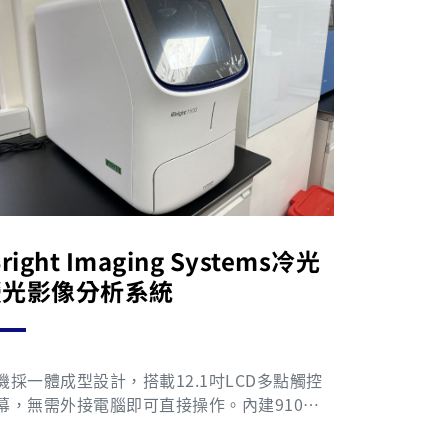
Bright Imaging Systems冷光
螢光影像分析系統
機採一體成型設計，搭載12.1吋LCD多點觸控
幕，無需外接電腦即可直接操作。內建910萬
素cooled CCD相機，具備自動曝光時間調整功