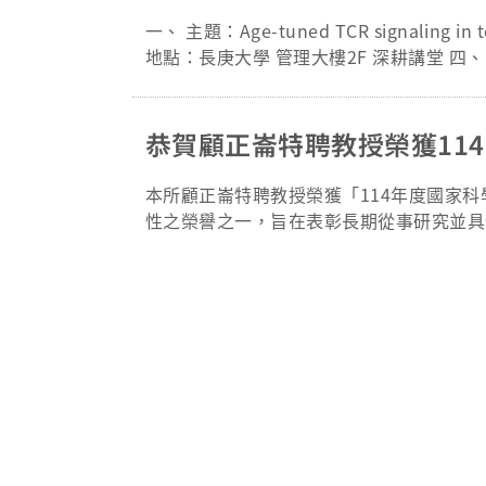
業規範。 * 14:20 – 15:40｜實
一、 主題：Age-tuned TCR signaling i
各實驗室的研究領域、運作模式與指導方向。 * 
地點：長庚大學 管理大樓2F 深耕講堂 四、 講者介紹：駱
mmunology, Department of Patholog
辦單位：長庚大學免疫轉譯醫學研究所/分子及臨
710 Email: cgu_IITM@cgu.edu.tw
恭賀顧正崙特聘教授榮獲11
本所顧正崙特聘教授榮獲「114年度國家
性之榮譽之一，旨在表彰長期從事研究並具備
授長期深耕免疫學與轉譯醫學領域，於免疫
於國際頂尖期刊，亦對推動基礎研究與臨床醫學之整合具有關鍵影響。 
現本所在免疫研究與轉譯醫學領域之深厚研