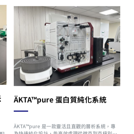
長時間、自動化的細胞觀察與定量分析。系統透
能
過明視野與多色螢光成像技術，即時追蹤細胞生
曝
，
長、形態變化、細胞死亡、遷移與蛋白表現等動
度
中
態過程，降低傳統 endpoint assay的限制，提供
本
具
更完整的時序追蹤資料。 儀器特色 • 即時（rea
值
l-time）活細胞影像擷取與分析 • 可長時間連續
圖
保結
觀察細胞狀態，減少人為干擾 • 支援 Brightfiel
析
醫
d 與多通道 fluorescence imaging • 自動化影
像擷取與數據分析 • 適用於 96-well、384-well
於
plate 等多種培養格式 • 可進行 kinetic analysi
信
s，獲得完整時間動態資訊 應用範圍 • Cell prol
iferation / confluence analysis • Cytotoxicit
y 與 cell death assay • Immune cell killing a
ssay • Cell migration 與 invasion assay • Ap
米
ÄKTA™pure 蛋白質純化系統
optosis analysis • Organoid 與 spheroid 觀
察 • Reporter assay 與 fluorescence tracking
• Drug screening 與長時間藥物反應分析 儀器
優勢 相較於傳統需反覆取樣的分析方式，Incucy
ÄKTA™pure 是一款靈活且直觀的層析系統，專
te® SX5 能在不干擾細胞培養條件下持續監測細
為快速純化設計，能高效處理從微克到克級別的
物配