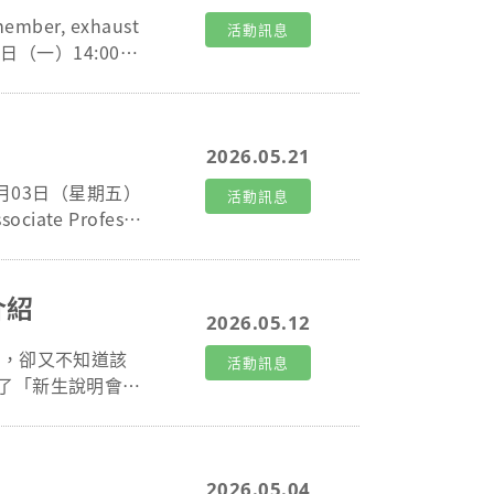
member, exhaust
活動訊息
月27日（一）14:00~1
 ● 何秉智教授—
 主辦單位：長庚
l: lishin@
2026.05.21
15年07月03日（星期五）
活動訊息
iate Professo
#3710 Emai
介紹
2026.05.12
活動訊息
了「新生說明會暨
樓 日東會議室 * 參
2026.05.04