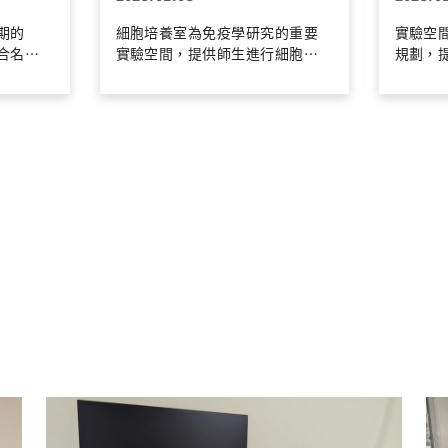
期的
細胞培養室為免疫學研究的重要
實驗空
合名會
實驗空間，提供師生進行細胞培
規劃，
製茶工
養、觀察及相關實驗操作。 透過
物醫學
際市
妥善的空間規劃與標準化管理，
研究團
既保存地
維持實驗環境的穩定與潔淨，支
析與研
也象徵
援免疫反應、疾病機制及藥物作
及跨領
空間提供
用等研究。 此空間亦著重研究人
技術交
會議、
員的操作訓練與實驗安全，協助
於學生
望讓不
學生建立嚴謹、可靠的研究能
培養獨
的研究
力。
力。
需求，