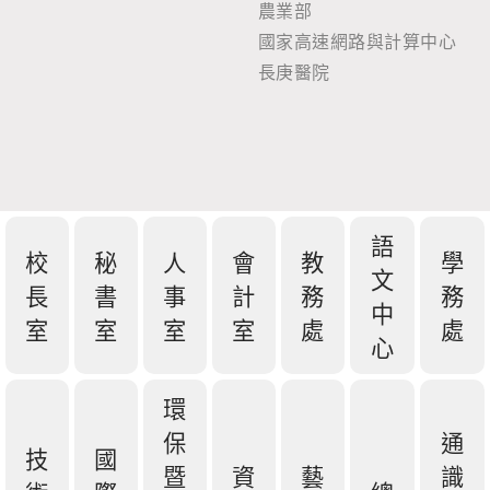
農業部
國家高速網路與計算中心
長庚醫院
語
校
秘
人
會
教
學
文
長
書
事
計
務
務
中
室
室
室
室
處
處
心
環
保
通
技
國
暨
資
藝
識