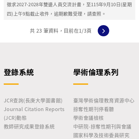
徵求2027-2028年雙邊人員交流計畫，至115年9月10日(星期
四)上午9點截止收件，逾期歉難受理，請查照。
共
23
筆資料，目前在
1
/3頁
登錄系統
學術倫理系列
JCR查詢(長庚大學圖書館)
臺灣學術倫理教育資源中心
Journal Citation Reports
掠奪性期刊停看聽
(JCR)動態
學術會議檢核
教師研究成果登錄系統
中研院-掠奪性期刊與會議
國家科學及技術委員研究