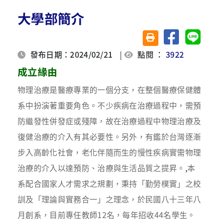
大學部簡介
分享至臉書
分享至 
友善列印(另開視窗)
發布日期：2024/02/21
|
點閱 ：
3922
成立緣由
物理治療是醫療專業的一個分支，在整個醫療保健體
系中扮演著重要角色。
不少疾病在治療過程中，需預
防繼發性併發症或殘障，故在治療過程中物理治療及
復健治療的介入有其必要性。
另外，有鑑於台灣逐漸
步入
高齡化社會，老化伴隨而生的慢性疾病實需物理
治療的介入以達預防、治療與生活品質之提昇。
,
本
系配合國家人才需求之規劃，秉持「勤勞樸實」之校
訓及「理論與實務合一」之理念，於民國八十三年八
月創系，
目前專任教師12名，
每年招收
44
名學生。