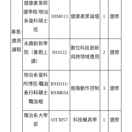
健康產業照
護學程
/
物治
HIM013
健康產業論壇
1
選修
系復科碩士
班
專業
/
應用
永續創新學
數位科技創新
課程
院（暑期上
IH1022
2
選修
與跨領域應用
課）
物治系復科
所博班
/
職治
RSD111/
進階動作控制
3
選修
系行科碩士
RSM034
職治組
職治系大學
OT3057
科技輔具學
1
選修
部