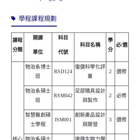
學程課程規劃
開課
科目
課程
學
科目名稱
必
/
選
分類
分
單位
代號
物治系博士
復健科學化評
RSD124
2
選修
班
量
物治系碩士
足部矯具設計
RSM042
2
必修
班
與製作
智慧醫創碩
創新產品設計
ISM001
3
選修
士學程
與開發
核心
物治系碩士
復健生物力學