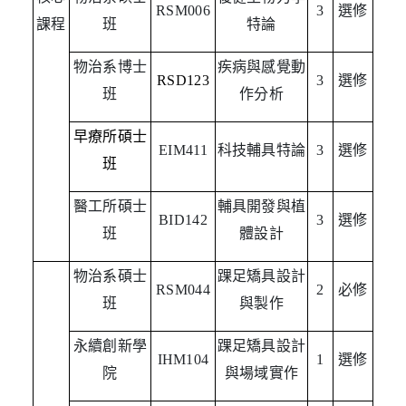
RSM006
3
選修
課程
班
特論
物治系博士
疾病與感覺動
RSD123
3
選修
班
作分析
早療所碩士
EIM411
科技輔具特論
3
選修
班
醫工所碩士
輔具開發與植
BID142
3
選修
班
體設計
物治系碩士
踝足矯具設計
RSM044
2
必修
班
與製作
永續創新學
踝足矯具設計
IHM104
1
選修
院
與場域實作