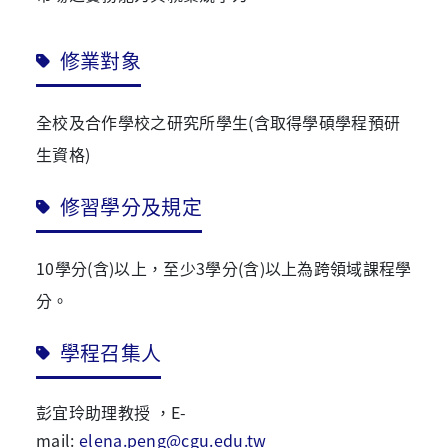
修業對象
全校及合作學校之研究所學生
(
含取得學碩學程預研
生資格
)
修習學分及規定
10學分
(
含
)
以上，至少
3
學分
(
含
)
以上為跨領域課程學
分。
學程召集人
彭宜玲助理教授
，
E-
mail:
elena.peng@cgu.edu.tw