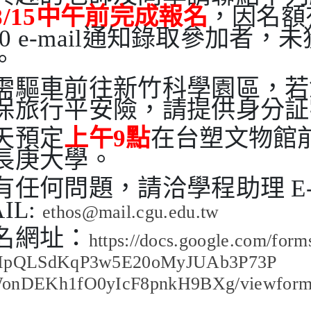
8/
15中午前完成報名
，因名額
/20 e-mail通知錄取參加者
。
需驅車前往新竹科學園區，若
保旅行平安險，請提供身分証
天預定
上午9點
在台塑文物館
長庚大學。
有任何問題，請洽學程助理 E
IL:
ethos@mail.cgu.edu.tw
名網址：
https://docs.google.com/
forms
IpQLSdKqP3w5E20oMyJUAb3P73P
onDEKh1fO0yIcF8pnkH9BXg/
viewfor