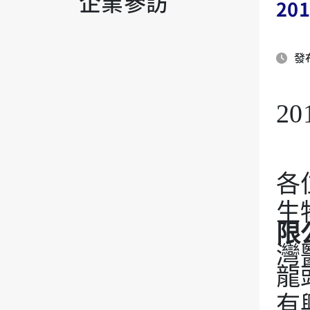
企業參訪
20
發布
2
各
生
限
灣
龍
有