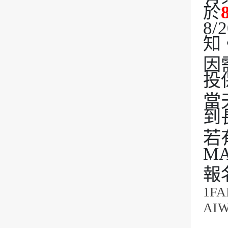
於
8
知
因
投
當
到
若
MA
報
1FA
AIW