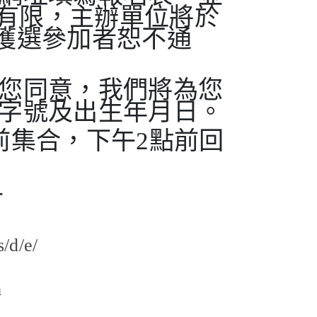
有限，主辦單位將於
，未獲選參加者恕不通
您同意，
我們將為您
字號及出生年月日。
前集合，下午2點前回
-
/d/e/
m