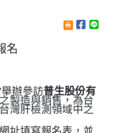
分享至臉書
分享至 Line
友善列印(另開視窗)
報名
7
舉辦參訪
普生股份有
之製造與銷售，
為台
台灣肝檢測領域中之
網址填寫報名表，並