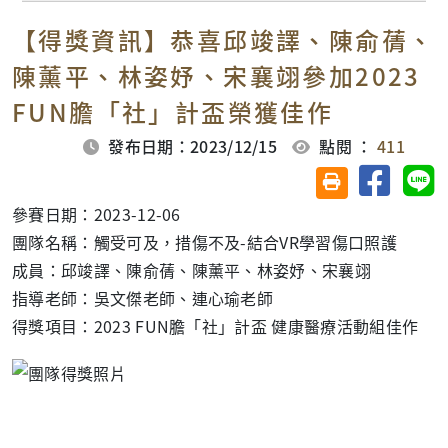
【得獎資訊】恭喜邱竣譯、陳俞蒨、
陳薰平、林姿妤、宋襄翊參加2023
FUN膽「社」計盃榮獲佳作
發布日期：2023/12/15
點閱 ：
411
分享至臉
分
友善列印(另開視
參賽日期：2023-12-06
團隊名稱：觸受可及，措傷不及-結合VR學習傷口照護
成員：邱竣譯、陳俞蒨、陳薰平、林姿妤、宋襄翊
指導老師：吳文傑老師、連心瑜老師
得獎項目：2023 FUN膽「社」計盃 健康醫療活動組佳作