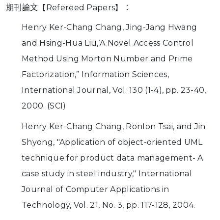
期刊論文【Refereed Papers】：
Henry Ker-Chang Chang, Jing-Jang Hwang
and Hsing-Hua Liu,‘A Novel Access Control
Method Using Morton Number and Prime
Factorization,” Information Sciences,
International Journal, Vol. 130 (1-4), pp. 23-40,
2000. (SCI)
Henry Ker-Chang Chang, Ronlon Tsai, and Jin
Shyong, "Application of object-oriented UML
technique for product data management- A
case study in steel industry," International
Journal of Computer Applications in
Technology, Vol. 21, No. 3, pp. 117-128, 2004.