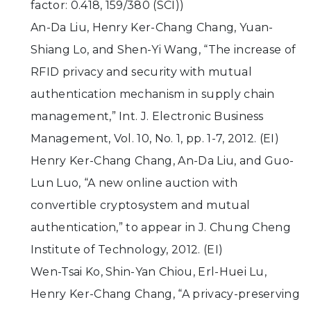
factor: 0.418, 159/380 (SCI))
An-Da Liu, Henry Ker-Chang Chang, Yuan-
Shiang Lo, and Shen-Yi Wang, “The increase of
RFID privacy and security with mutual
authentication mechanism in supply chain
management,” Int. J. Electronic Business
Management, Vol. 10, No. 1, pp. 1-7, 2012. (EI)
Henry Ker-Chang Chang, An-Da Liu, and Guo-
Lun Luo, “A new online auction with
convertible cryptosystem and mutual
authentication,” to appear in J. Chung Cheng
Institute of Technology, 2012. (EI)
Wen-Tsai Ko, Shin-Yan Chiou, Erl-Huei Lu,
Henry Ker-Chang Chang, “A privacy-preserving