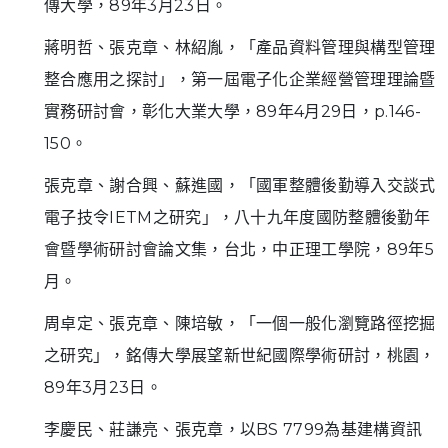
傳大學，89年3月23日。
蔣明哲、張克章、林紹胤，「產品資料管理與構型管理
整合應用之探討」，第一屆電子化企業經營管理理論暨
實務研討會，彰化大業大學，89年4月29日，p.146-
150。
張克章、謝合興、蘇進國，「國軍整體後勤導入交談式
電子技令IETM之研究」，八十九年度國防整體後勤年
會暨學術研討會論文集，台北，中正理工學院，89年5
月。
周卓定、張克章、陳培敏，「一個一般化瀏覽路徑挖掘
之研究」，銘傳大學展望新世紀國際學術研討，桃園，
89年3月23日。
李慶民、莊謙亮、張克章，以BS 7799為基建構資訊