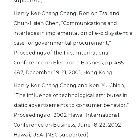
supported)
Henry Ker-Chang Chang, Ronlon Tsai and
Chun-Hsien Chen, “Communications and
interfaces in implementation of e-bid system: a
case for governmental procurement,”
Proceedings of the First International
Conference on Electronic Business, pp. 485-
487, December 19-21, 2001, Hong Kong.
Henry Ker-Chang Chang and Ken-Yu Chien,
“The influence of technological attributes in
static advertisements to consumer behavior,”
Proceedings of 2002 Hawaii International
Conference on Business, June 18-22, 2002,
Hawaii, USA. (NSC supported)