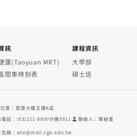
資訊
課程資訊
運(Taoyuan MRT)
大學部
區間車時刻表
碩士班
位置：管理大樓五樓A區
電話：(03)211-8800分機5812
聯絡人：陳秘書
信箱：ann@mail.cgu.edu.tw