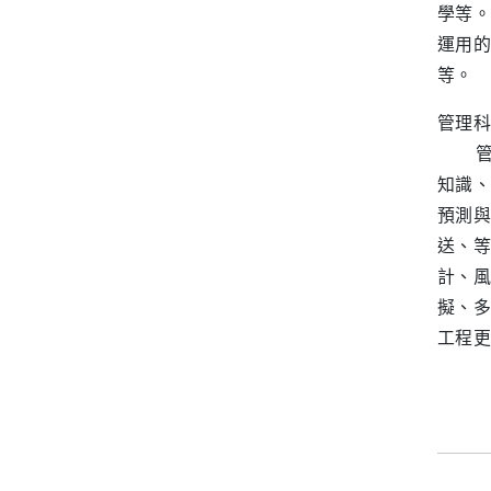
學等。
運用的
等。
管理科
管理
知識、
預測與
送、等
計、風
擬、多
工程更