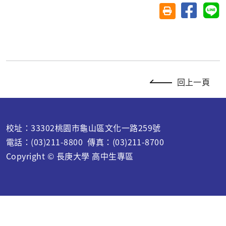
分享至臉
分
友善列印(另開視
回上一頁
校址：33302桃園市龜山區文化一路259號
電話：(03)211-8800 傳真：(03)211-8700
Copyright © 長庚大學 高中生專區