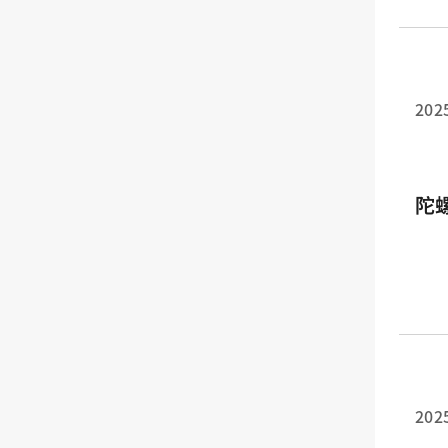
202
陀
202