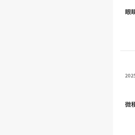
眼
202
微