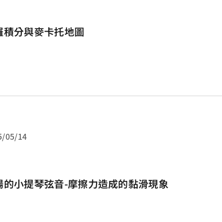
羅積分與麥卡托地圖
5/05/14
揚的小提琴弦音-摩擦力造成的黏滑現象