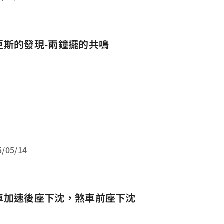
更斯的發現-兩鐘擺的共鳴
5/05/14
車加速後座下沈，煞車前座下沈