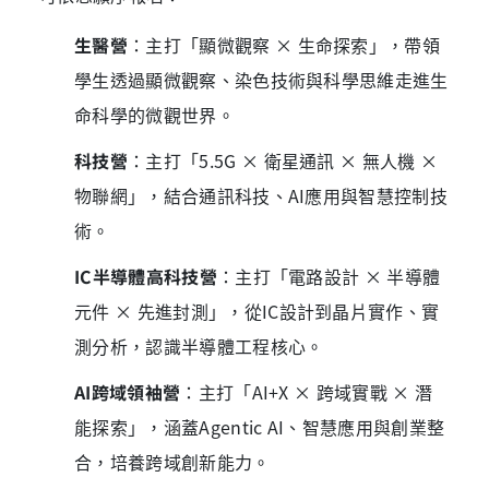
生醫營
：主打「顯微觀察
×
生命探索」，帶領
學生透過顯微觀察、染色技術與科學思維走進生
命科學的微觀世界。
科技營
：主打「
5.5G ×
衛星通訊
×
無人機
×
物聯網」，結合通訊科技、
AI
應用與智慧控制技
術。
IC
半導體高科技營
：主打「電路設計
×
半導體
元件
×
先進封測」，從
IC
設計到晶片實作、實
測分析，認識半導體工程核心。
AI
跨域領袖營
：主打「
AI+X ×
跨域實戰
×
潛
能探索」，涵蓋
Agentic AI
、智慧應用與創業整
合，培養跨域創新能力。