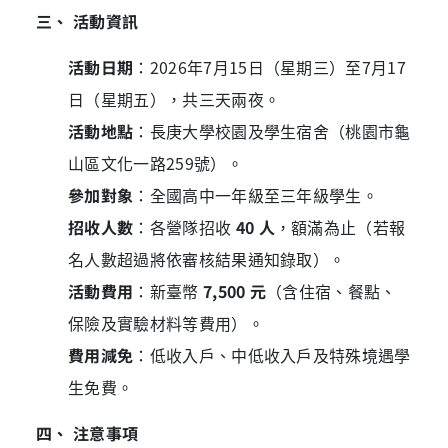
三、 活動資訊
活動日期
：
2026
年
7
月
15
日（星期三）至
7
月
17
日（星期五），共三天兩夜。
活動地點
：長庚大學校園及學生宿舍（桃園市龜
山區文化一路
259
號）。
參加對象
：全國高中一年級至三年級學生。
招收人數
：各營隊招收
40
人
，額滿為止（若報
名人數超過將依審核結果通知錄取）。
活動費用
：新臺幣
7,500
元
（含住宿、餐點、
保險及實驗材料等費用）。
費用減免
：低收入戶、中低收入戶及特殊境遇學
生免費。
四、 注意事項