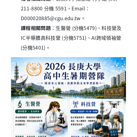
211-8800
分機
5591
，
Email
：
D000020885@cgu.edu.tw
。
課程相關問題
：生醫營
(
分機
5479)
、科技營及
IC
半導體高科技營
(
分機
5751)
、
AI
跨域領袖營
(
分機
5401)
。