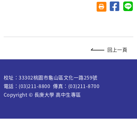
分享至臉
分
友善列印(另開視
回上一頁
校址：33302桃園市龜山區文化一路259號
電話：(03)211-8800 傳真：(03)211-8700
Copyright © 長庚大學 高中生專區