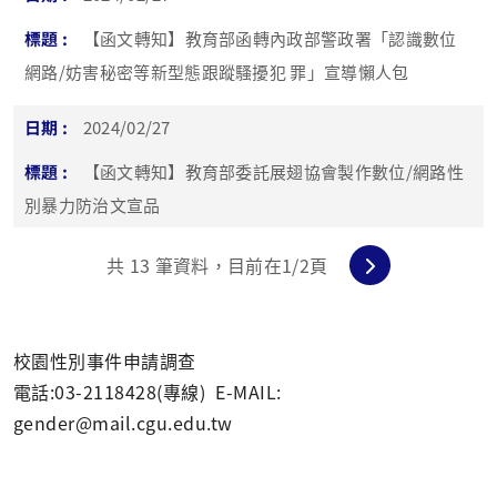
【函文轉知】教育部函轉內政部警政署「認識數位
網路/妨害秘密等新型態跟蹤騷擾犯 罪」宣導懶人包
2024/02/27
【函文轉知】教育部委託展翅協會製作數位/網路性
別暴力防治文宣品
共
13
筆資料，目前在
1
/2頁
校園性別事件申請調查
電話:03-2118428(專線) E-MAIL:
gender@mail.cgu.edu.tw